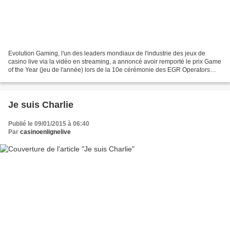
Evolution Gaming, l'un des leaders mondiaux de l'industrie des jeux de
casino live via la vidéo en streaming, a annoncé avoir remporté le prix Game
of the Year (jeu de l'année) lors de la 10e cérémonie des EGR Operators
Awards, avec son jeu multi-caméras...
Je suis Charlie
Publié le 09/01/2015 à 06:40
Par
casinoenlignelive