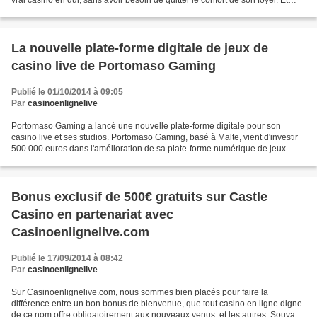
Eurogrand Casino dipose de...
La nouvelle plate-forme digitale de jeux de
casino live de Portomaso Gaming
Publié le 01/10/2014 à 09:05
Par
casinoenlignelive
Portomaso Gaming a lancé une nouvelle plate-forme digitale pour son
casino live et ses studios. Portomaso Gaming, basé à Malte, vient d'investir
500 000 euros dans l'amélioration de sa plate-forme numérique de jeux
avec croupiers en direct. Cette dernière...
Bonus exclusif de 500€ gratuits sur Castle
Casino en partenariat avec
Casinoenlignelive.com
Publié le 17/09/2014 à 08:42
Par
casinoenlignelive
Sur Casinoenlignelive.com, nous sommes bien placés pour faire la
différence entre un bon bonus de bienvenue, que tout casino en ligne digne
de ce nom offre obligatoirement aux nouveaux venus, et les autres. Souvant