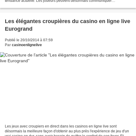
tendance actuelle. Les joueurs peuvent désormais communiquer
directement avec les croupiers et les croupières...
Les élégantes croupières du casino en ligne live
Eurogrand
Publié le 20/10/2014 à 07:59
Par
casinoenlignelive
Les jeux avec croupiers en direct dans les casinos en ligne live sont
désormais la meilleure façon d'obtenir au plus près l'expérience de jeu d'un
vrai casino en dur, sans avoir besoin de quitter le confort de son foyer. Et