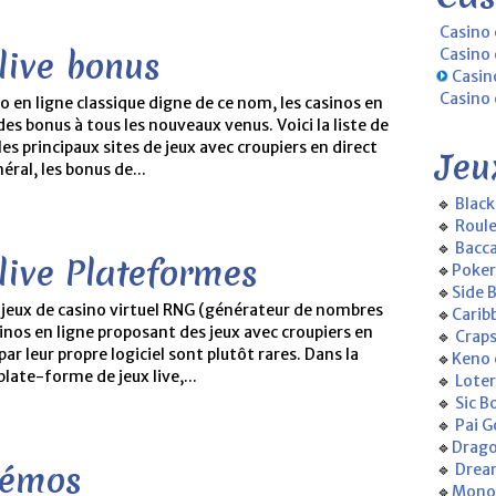
Casino 
live bonus
Casino 
Casin
Casino 
en ligne classique digne de ce nom, les casinos en
des bonus à tous les nouveaux venus. Voici la liste de
es principaux sites de jeux avec croupiers en direct
Jeu
éral, les bonus de...
🔹
Black
🔹
Roule
🔹
Bacca
live Plateformes
🔹
Poker
🔹
Side 
 jeux de casino virtuel RNG (générateur de nombres
🔹
Carib
sinos en ligne proposant des jeux avec croupiers en
🔹
Craps
ar leur propre logiciel sont plutôt rares. Dans la
🔹
Keno e
 plate-forme de jeux live,...
🔹
Loter
🔹
Sic B
🔹
Pai G
🔹
Drago
démos
🔹
Dream
🔹
Monop