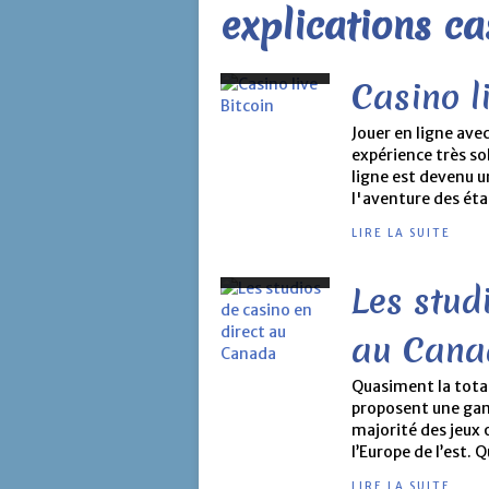
explications ca
Casino l
Jouer en ligne ave
expérience très sol
ligne est devenu u
l'aventure des éta
LIRE LA SUITE
Les stud
au Cana
Quasiment la total
proposent une gam
majorité des jeux 
l’Europe de l’est.
LIRE LA SUITE