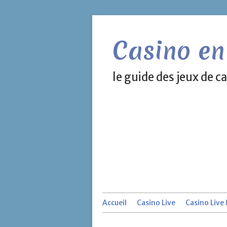
Casino en 
le guide des jeux de c
Accueil
Casino Live
Casino Live