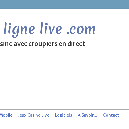
ligne live .com
asino avec croupiers en direct
 Mobile
Jeux Casino Live
Logiciels
A Savoir...
Contact