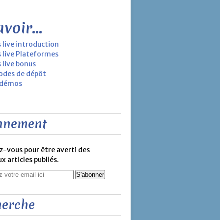
voir...
 live introduction
 live Plateformes
 live bonus
des de dépôt
 démos
nnement
-vous pour être averti des
 articles publiés.
herche