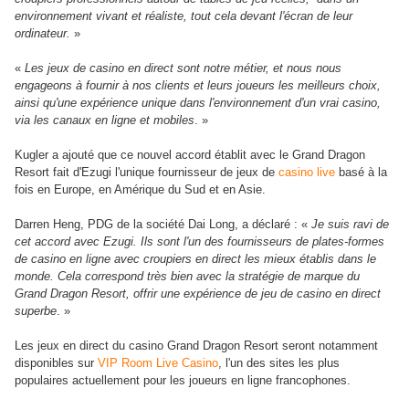
environnement vivant et r
éaliste, tout cela devant l'
écran de leur
ordinateur
.
»
«
Les jeux de casino en direct sont notre métier, et nous nous
engageons à fournir à nos clients et leurs joueurs les meilleurs choix,
ainsi qu'une expérience unique dans l'environnement d'un v
rai
casino,
via les canaux en ligne et mobiles
. »
Kugler a ajouté que ce nouvel accord établit avec le Grand Dragon
Resort fait d'Ezugi l'unique fournisseur de jeux de
casino live
bas
é
à
la
fois en Europe, en Amérique du Sud et en Asie.
Darren Heng, PDG de la soci
ét
é
Dai Long, a déclaré :
«
Je suis ravi de
cet accord avec Ezugi. Ils sont l'un des fournisseurs de plates-formes
de casino en ligne avec croupiers en direct les mieux
établis
dans le
monde. Cela correspond très bien avec la stratégie de marque du
Grand Dragon Resort, offrir une expérience de jeu de casino en direct
superbe
. »
Les jeux en direct du casino Grand Dragon Resort seront notamment
disponibles sur
VIP Room Live Casino
, l'un des sites les plus
populaires actuellement pour les joueurs en ligne francophones.