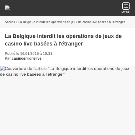
MENU
Accueil
» La Belgique interdit les opérations de jeux de casino live basées à l'étranger
La Belgique interdit les opérations de jeux de
casino live basées à l'étranger
Publié le 16/01/2015 à 10:31
Par
casinoenlignelive