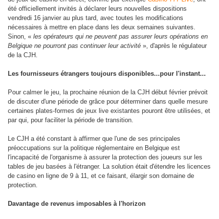
été officiellement invités à déclarer leurs nouvelles dispositions
vendredi 16 janvier au plus tard, avec toutes les modifications
nécessaires à mettre en place dans les deux semaines suivantes.
Sinon, «
les opérateurs qui ne peuvent pas assurer leurs opérations en
Belgique ne pourront pas continuer leur activité
», d'après le régulateur
de la CJH.
...
Les fournisseurs étrangers toujours disponibles...pour l'instant
Pour calmer le jeu, la prochaine réunion de la CJH début février prévoit
de discuter d'une période de grâce pour déterminer dans quelle mesure
certaines plates-formes de jeux live existantes pouront être utilisées, et
par qui, pour faciliter la période de transition.
Le CJH a été constant à affirmer que l'une de ses principales
préoccupations sur la politique réglementaire en Belgique est
l'incapacité de l'organisme à assurer la protection des joueurs sur les
tables de jeu basées à l'étranger. La solution était d'étendre les licences
de casino en ligne de 9 à 11, et ce faisant, élargir son domaine de
protection.
Davantage de revenus imposables à l'horizon