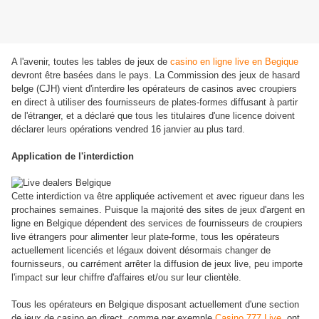
A l'avenir, toutes les tables de jeux de
casino en ligne live en Begique
devront être basées dans le pays. La Commission des jeux de hasard
belge (CJH) vient d'interdire les opérateurs de casinos avec croupiers
en direct à utiliser des fournisseurs de plates-formes diffusant à partir
de l'étranger, et a déclaré que tous les titulaires d'une licence doivent
déclarer leurs opérations vendred 16 janvier au plus tard.
Application de l'interdiction
Cette interdiction va être appliquée activement et avec rigueur dans les
prochaines semaines. Puisque la majorité des sites de jeux d'argent en
ligne en Belgique dépendent des services de fournisseurs de croupiers
live étrangers pour alimenter leur plate-forme, tous les opérateurs
actuellement licenciés et légaux doivent désormais changer de
fournisseurs, ou carrément arrêter la diffusion de jeux live, peu importe
l'impact sur leur chiffre d'affaires et/ou sur leur clientèle.
Tous les opérateurs en Belgique disposant actuellement d'une section
de jeux de casino en direct, comme par exemple
Casino 777 Live
, ont