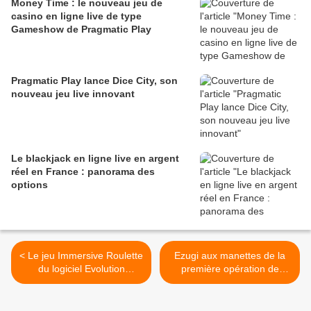
Money Time : le nouveau jeu de
casino en ligne live de type
Gameshow de Pragmatic Play
Pragmatic Play lance Dice City, son
nouveau jeu live innovant
Le blackjack en ligne live en argent
réel en France : panorama des
options
< Le jeu Immersive Roulette
Ezugi aux manettes de la
du logiciel Evolution
première opération de
Gaming récompensé au
casino en ligne live en
EGR Awards 2014
Belgique >