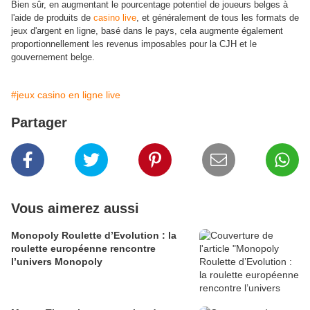
Bien sûr, en augmentant le pourcentage potentiel de joueurs belges à
l'aide de produits de
casino live
, et généralement de tous les formats de
jeux d'argent en ligne, basé dans le pays, cela augmente également
proportionnellement les revenus imposables pour la CJH et le
gouvernement belge.
#jeux casino en ligne live
Partager
Vous aimerez aussi
Monopoly Roulette d’Evolution : la
roulette européenne rencontre
l’univers Monopoly