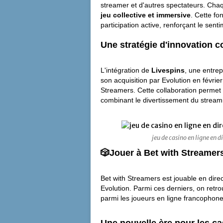
streamer et d'autres spectateurs. Cha
jeu collective et immersive
. Cette fo
participation active, renforçant le sen
Une stratégie d'innovation c
L'intégration de
Livespins
, une entrep
son acquisition par Evolution en févrie
Streamers. Cette collaboration permet
combinant le divertissement du streamin
jeu de casino en ligne en 
🎲Jouer à Bet with Streamers
Bet with Streamers est jouable en direc
Evolution. Parmi ces derniers, on re
parmi les joueurs en ligne francophone