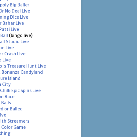
oly Big Baller
Or No Deal Live
ning Dice Live
 Bahar Live
Patti Live
Ball
(bingo live)
all Studio Live
an Live
or Crash Live
o Live
's Treasure Hunt Live
 Bonanza Candyland
ure Island
 City
Chilli Epic Spins Live
on Race
 Balls
d or Bailed
ive
ith Streamers
r Color Game
ishing