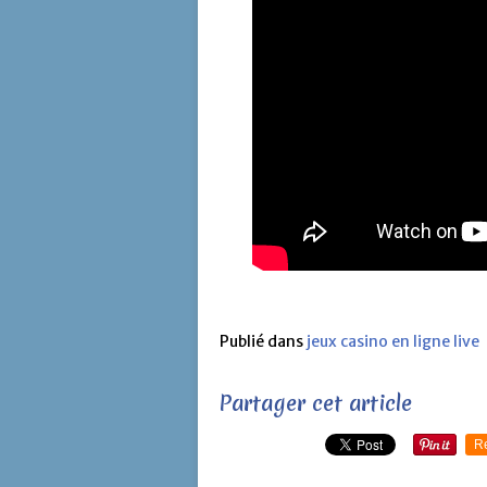
Publié dans
jeux casino en ligne live
Partager cet article
R