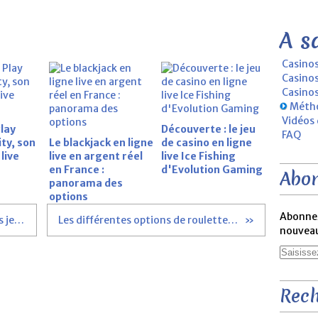
A sa
Casinos
Casinos
Casinos
Métho
Vidéos
lay
Découverte : le jeu
FAQ
ity, son
Le blackjack en ligne
de casino en ligne
live
live en argent réel
live Ice Fishing
en France :
d'Evolution Gaming
Abo
panorama des
options
Abonnez
Prince Ali Casino : le temple des jeux de casino en ligne live en Belgique
Les différentes options de roulette en ligne live en argent réel au Canada
nouveaux
Rec