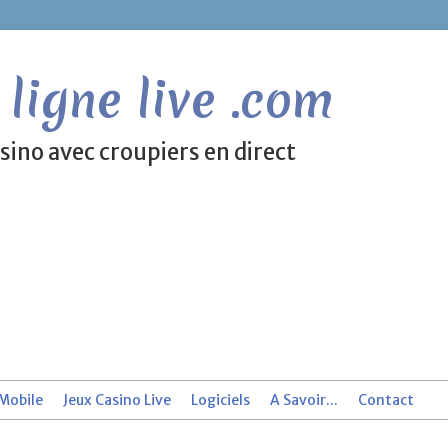
ligne live .com
asino avec croupiers en direct
 Mobile
Jeux Casino Live
Logiciels
A Savoir...
Contact