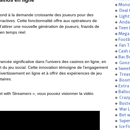
sinos en ligne
🔹
Monop
🔹
Deal 
pond à la demande croissante des joueurs pour des
🔹
Light
eractives. Cette fonctionnalité offre aux opérateurs de
🔹
Andar
'attirer une nouvelle génération de joueurs, friands de
🔹
Teen 
 en temps réel.
🔹
Mega 
🔹
Footb
🔹
Fan T
🔹
Cash 
🔹
Bac B
ncée significative dans l'univers des casinos en ligne, en
🔹
Gonzo
t du jeu social. Cette innovation témoigne de l'engagement
🔹
Sweet
divertissement en ligne et à offrir des expériences de jeu
🔹
Treas
taires.
🔹
Boom
🔹
Extra 
🔹
Ballo
et with Streamers », vous pouvez visionner la vidéo
🔹
Crazy
🔹
Buste
🔹
War L
🔹
Bet w
🔹
Supe
🔹
Ice F