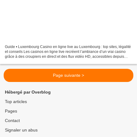
Guide • Luxembourg Casino en ligne live au Luxembourg : top sites, légalité
et conseils Les casinos en ligne live recréent l’ambiance d’un vrai casino
grâce à des croupiers en direct et des flux vidéo HD, accessibles depuis
chez soi sur PC ou mobile....
Page suivante >
Hébergé par Overblog
Top articles
Pages
Contact
Signaler un abus