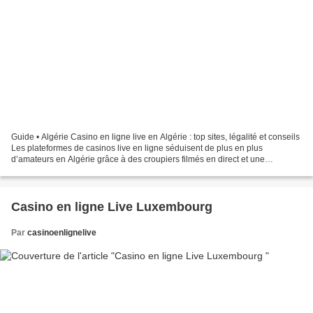
Guide • Algérie Casino en ligne live en Algérie : top sites, légalité et conseils
Les plateformes de casinos live en ligne séduisent de plus en plus
d’amateurs en Algérie grâce à des croupiers filmés en direct et une
expérience immersive, accessible sur...
Casino en ligne Live Luxembourg
Par
casinoenlignelive