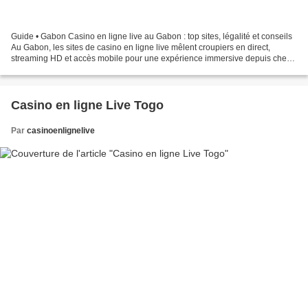
Guide • Gabon Casino en ligne live au Gabon : top sites, légalité et conseils
Au Gabon, les sites de casino en ligne live mêlent croupiers en direct,
streaming HD et accès mobile pour une expérience immersive depuis chez
soi. 🧭 Sommaire Introduction Les...
Casino en ligne Live Togo
Par
casinoenlignelive