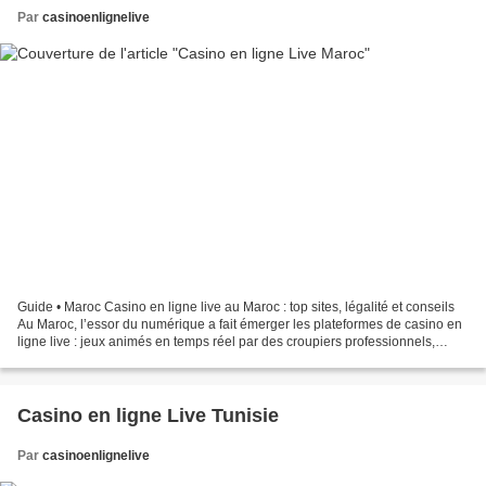
Par
casinoenlignelive
Guide • Maroc Casino en ligne live au Maroc : top sites, légalité et conseils
Au Maroc, l’essor du numérique a fait émerger les plateformes de casino en
ligne live : jeux animés en temps réel par des croupiers professionnels,
ambiance immersive et accès...
Casino en ligne Live Tunisie
Par
casinoenlignelive