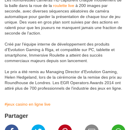
Les nombreuses caméras HD capturent chaque mouvement de
la balle dans la roue de la
roulette live
à 200 images par
seconde, avec diverses séquences aléatoires de caméra
automatique pour garder la présentation de chaque tour de jeu
unique. Des vues en gros plan sont suivies par des actions en
ralenti pour que les joueurs ne manquent jamais une fraction de
seconde de l'action.
Créé par l'équipe interne de développement des produits
d'Evolution Gaming à Riga, et compatible sur PC, tablette et
smartphone, Immersive Roulette a atteint des succès
commerciaux majeurs depuis son lancement.
Le prix a été remis au Managing Director d'Evolution Gaming,
Helen Hedgeland, lors de la cérémonie de la remise des prix au
Roundhouse de Londres. Les EGR Operators Awards 2014 ont
attiré plus de 700 professionnels de l'industrie des jeux en ligne.
#jeux casino en ligne live
Partager