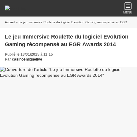
MENU
Accueil
» Le jeu Immersive Roulette du logiciel Evolution Gaming récompensé au EGR Awards 2014
Le jeu Immersive Roulette du logiciel Evolution
Gaming récompensé au EGR Awards 2014
Publié le 13/01/2015 à 11:15
Par
casinoenlignelive