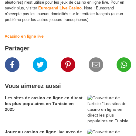
aléatoires) n'est utilisé pour les jeux de casino en ligne live. Pour en
savoir plus, visiter
Eurogrand Live Casino
. Note : Eurogrand
n'accepte pas les joueurs domiciliés sur le territoire français (aucun
problème pour les autres joueurs francophones).
#casino en ligne live
Partager
Vous aimerez aussi
Les sites de casino en ligne en direct
les plus populaires en Tunisie en
2025
Jouer au casino en ligne live avec de