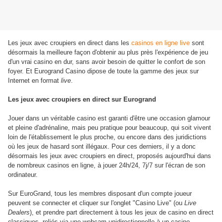
Les jeux avec croupiers en direct dans les
casinos en ligne live
sont
désormais la meilleure façon d'obtenir au plus près l'expérience de jeu
d'un vrai casino en dur, sans avoir besoin de quitter le confort de son
foyer. Et Eurogrand Casino dipose de toute la gamme des jeux sur
Internet en format
live
.
Les jeux avec croupiers en direct sur Eurogrand
Jouer dans un véritable casino est garanti d'être une occasion glamour
et pleine d'adrénaline, mais peu pratique pour beaucoup, qui soit vivent
loin de l'établissement le plus proche, ou encore dans des juridictions
où les jeux de hasard sont illégaux. Pour ces derniers, il y a donc
désormais les jeux avec croupiers en direct, proposés aujourd'hui dans
de nombreux casinos en ligne, à jouer 24h/24, 7j/7 sur l'écran de son
ordinateur.
Sur EuroGrand, tous les membres disposant d'un compte joueur
peuvent se connecter et cliquer sur l'onglet "Casino Live" (ou
Live
Dealers
), et prendre part directement à tous les jeux de casino en direct
classiques, reliés via une webcam unidirectionnelle à un casino