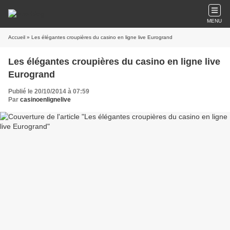
MENU
Accueil
» Les élégantes croupières du casino en ligne live Eurogrand
Les élégantes croupières du casino en ligne live
Eurogrand
Publié le 20/10/2014 à 07:59
Par
casinoenlignelive