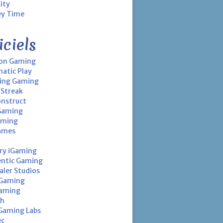
ity
y Time
iciels
ion Gaming
atic Play
ing Gaming
 Streak
nstruct
Gaming
aming
ames
ary iGaming
ntic Gaming
aler Studios
 Gaming
aming
ch
 Gaming Labs
ec