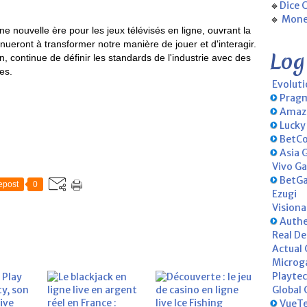
🔹
Dice C
🔹
Mone
 nouvelle ère pour les jeux télévisés en ligne, ouvrant la
inueront à transformer notre manière de jouer et d'interagir.
Log
n, continue de définir les standards de l'industrie avec des
es.
Evolut
Pragm
Amaz
Lucky
BetCo
Asia 
Vivo G
BetG
epost
0
Ezugi
Vision
Authe
Real De
Actual
Microg
Playte
Global
VueT