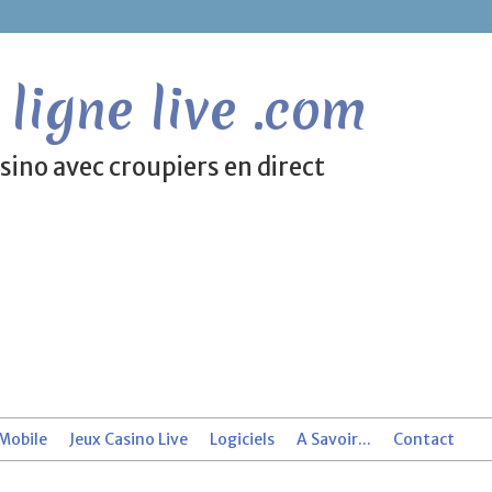
ligne live .com
asino avec croupiers en direct
 Mobile
Jeux Casino Live
Logiciels
A Savoir...
Contact