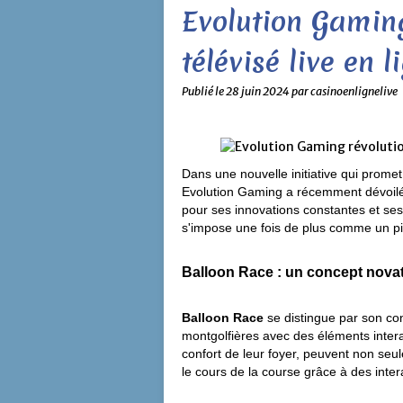
Evolution Gaming
télévisé live en 
Publié le
28 juin 2024
par casinoenlignelive
Dans une nouvelle initiative qui prom
Evolution Gaming a récemment dévoilé 
pour ses innovations constantes et se
s'impose une fois de plus comme un pio
Balloon Race : un concept nova
Balloon Race
se distingue par son co
montgolfières avec des éléments interac
confort de leur foyer, peuvent non seul
le cours de la course grâce à des inter