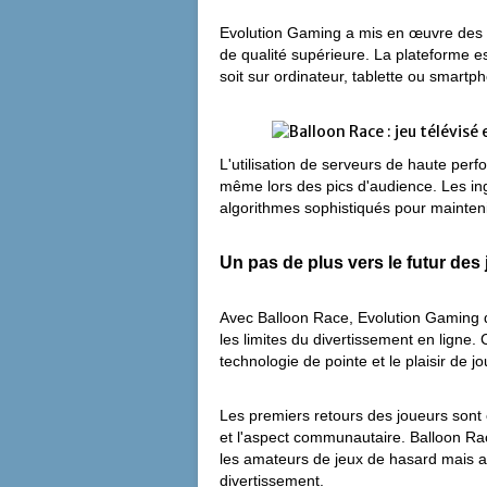
Evolution Gaming a mis en œuvre des t
de qualité supérieure. La plateforme e
soit sur ordinateur, tablette ou smartph
L'utilisation de serveurs de haute perf
même lors des pics d'audience. Les in
algorithmes sophistiqués pour maintenir 
Un pas de plus vers le futur des 
Avec Balloon Race, Evolution Gaming 
les limites du divertissement en ligne.
technologie de pointe et le plaisir de j
Les premiers retours des joueurs sont ex
et l'aspect communautaire. Balloon Rac
les amateurs de jeux de hasard mais a
divertissement.