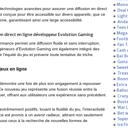
🔹
Monop
echnologies avancées pour assurer une diffusion en direct
🔹
Deal 
st conçue pour être accessible sur divers appareils, que ce
🔹
Light
one, garantissant ainsi une large accessibilité.
🔹
Andar
🔹
Teen 
🔹
Mega 
🔹
Footb
ormance permet une diffusion fluide et sans interruption,
🔹
Fan T
génieurs d’Evolution Gaming ont également intégré des
🔹
Cash 
l'équité du jeu et prévenir toute tentative de triche.
🔹
Bac B
🔹
Gonzo
🔹
Sweet
jeux en ligne
🔹
Treas
🔹
Boom
démontre une fois de plus son engagement à repousser
🔹
Extra 
 Ce nouveau jeu représente une fusion réussie entre la
🔹
Ballo
ouer, offrant aux utilisateurs une expérience sans précédent.
🔹
Crazy
🔹
Buste
🔹
War L
trêmement positifs, louant la fluidité du jeu, l'interactivité
🔹
Bet w
e est promis à un avenir radieux, attirant non seulement
🔹
Supe
ussi ceux à la recherche de nouvelles formes de
🔹
Ice F