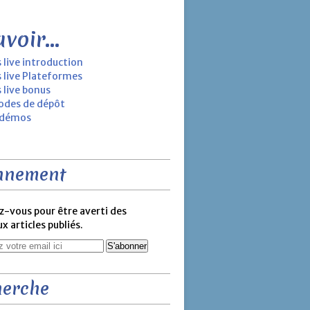
voir...
 live introduction
 live Plateformes
 live bonus
des de dépôt
 démos
nnement
-vous pour être averti des
 articles publiés.
herche