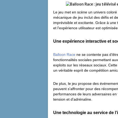
Le jeu met en scène un univers coloré 
mécanique de jeu inclut des défis et 
imprévisible et excitante. Grâce à une
et l'expérience utilisateur est optimisé
Une expérience interactive et so
Balloon Race
ne se contente pas d’êtr
fonctionnalités sociales permettant au
exploits sur les réseaux sociaux. Cet
un véritable esprit de compétition amic
De plus, le jeu propose des événements
peuvent s'affronter pour des récompens
performances de leurs adversaires en 
tension et d'adrénaline.
Une technologie au service de l