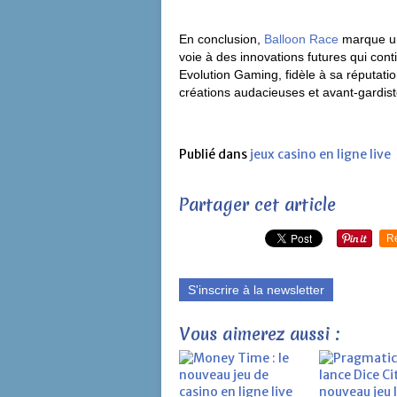
En conclusion,
Balloon Race
marque une
voie à des innovations futures qui cont
Evolution Gaming, fidèle à sa réputatio
créations audacieuses et avant-gardist
Publié dans
jeux casino en ligne live
Partager cet article
R
S'inscrire à la newsletter
Vous aimerez aussi :