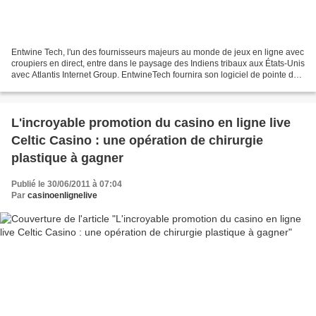
Entwine Tech, l'un des fournisseurs majeurs au monde de jeux en ligne avec
croupiers en direct, entre dans le paysage des Indiens tribaux aux États-Unis
avec Atlantis Internet Group. EntwineTech fournira son logiciel de pointe de
jeux de casino en direct...
L'incroyable promotion du casino en ligne live
Celtic Casino : une opération de chirurgie
plastique à gagner
Publié le 30/06/2011 à 07:04
Par
casinoenlignelive