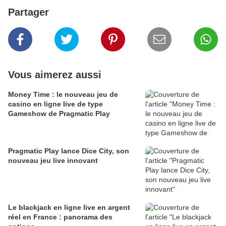
Partager
Vous aimerez aussi
Money Time : le nouveau jeu de
casino en ligne live de type
Gameshow de Pragmatic Play
Pragmatic Play lance Dice City, son
nouveau jeu live innovant
Le blackjack en ligne live en argent
réel en France : panorama des