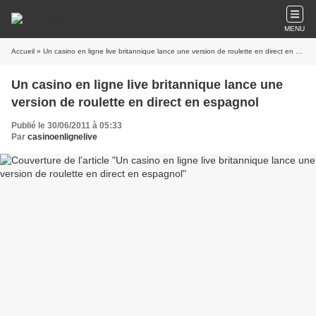
MENU
Accueil
» Un casino en ligne live britannique lance une version de roulette en direct en espagnol
Un casino en ligne live britannique lance une
version de roulette en direct en espagnol
Publié le 30/06/2011 à 05:33
Par
casinoenlignelive