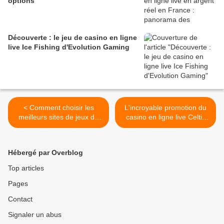
options
Découverte : le jeu de casino en ligne
live Ice Fishing d'Evolution Gaming
< Comment choisir les
L'incroyable promotion du
meilleurs sites de jeux de
casino en ligne live Celtic
roulette en ligne en direct
Casino : une opération de
chirurgie plastique à gagner
>
Hébergé par Overblog
Top articles
Pages
Contact
Signaler un abus