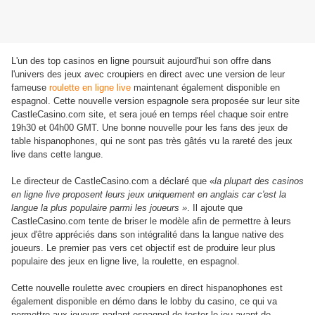
L'un des top casinos en ligne poursuit aujourd'hui son offre dans
l'univers des jeux avec croupiers en direct avec une version de leur
fameuse
roulette en ligne live
maintenant également disponible en
espagnol. Cette nouvelle version espagnole sera proposée sur leur site
CastleCasino.com site, et sera joué en temps réel chaque soir entre
19h30 et 04h00 GMT. Une bonne nouvelle pour les fans des jeux de
table hispanophones, qui ne sont pas très gâtés vu la rareté des jeux
live dans cette langue.
Le directeur de CastleCasino.com a déclaré que «
la plupart des casinos
en ligne live proposent leurs jeux uniquement en anglais car c'est la
langue la plus populaire parmi les joueurs
»
. I
l ajoute que
CastleCasino.com tente de briser le modèle afin de permettre à leurs
jeux d'être appréciés dans son intégralité dans la langue native des
joueurs. Le premier pas vers cet objectif est de produire leur plus
populaire des jeux en ligne live, la roulette, en espagnol.
Cette nouvelle roulette avec croupiers en direct hispanophones est
également disponible en démo dans le lobby du casino, ce qui va
permettre aux joueurs parlant espagnol de tester le jeu avant de