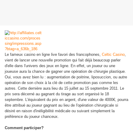
Le fameux casino en ligne live favori des francophones,
Celtic Casino
,
vient de lancer une nouvelle promotion qui fait déjà beaucoup parler
d'elle dans l'univers des jeux en ligne. En effet, un joueur ou une
joueuse aura la chance de gagner une opération de chirurgie plastique.
Oui, vous avez bien lu : augmentation de poitrine, liposuccion, ou autre
opération de son choix à la clé de cette promotion pas comme les
autres. Cette dernière aura lieu du 15 juillet au 15 septembre 2011. Le
prix sera décerné au gagnant du tirage au sort organisé le 18
septembre. L'équivalent du prix en argent, d'une valeur de 4000€, pourra
être attribué au joueur gagnant au lieu de l'opération chirurgicale si
désiré en raison d'inéligibilité médicale ou suivant simplement la
préférence du joueur chanceux.
Comment participer?