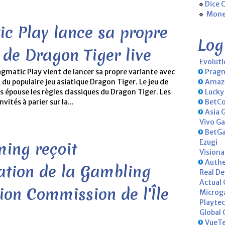
🔹
Dice C
🔹
Mone
c Play lance sa propre
Log
 de Dragon Tiger live
Evolut
gmatic Play vient de lancer sa propre variante avec
Pragm
 du populaire jeu asiatique Dragon Tiger. Le jeu de
Amaz
s épouse les règles classiques du Dragon Tiger. Les
Lucky
vités à parier sur la...
BetCo
Asia 
Vivo G
BetG
Ezugi
ing reçoit
Vision
Authe
sation de la Gambling
Real De
Actual
ion Commission de l'Île
Microg
Playte
Global
VueT