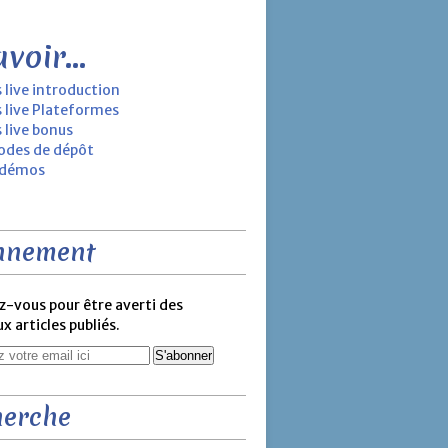
voir...
 live introduction
 live Plateformes
 live bonus
des de dépôt
 démos
nnement
-vous pour être averti des
 articles publiés.
herche