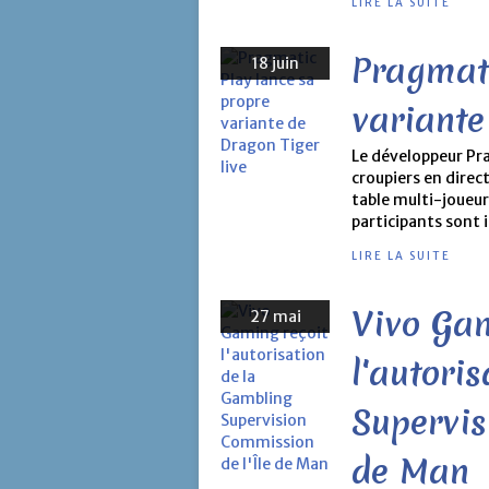
LIRE LA SUITE
Pragmati
18 juin
variante
Le développeur Pra
croupiers en direct
table multi-joueur
participants sont in
LIRE LA SUITE
Vivo Gam
27 mai
l'autori
Supervis
de Man