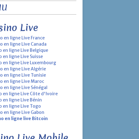
NU
sino Live
o en ligne Live France
o en ligne Live Canada
o en ligne Live Belgique
 en ligne Live Suisse
o en ligne Live Luxembourg
o en ligne Live Algérie
o en ligne Live Tunisie
o en ligne Live Maroc
o en ligne Live Sénégal
 en ligne Live Côte d'Ivoire
o en ligne Live Bénin
o en ligne Live Togo
o en ligne Live Gabon
o en ligne live Bitcoin
ino Live Mobile