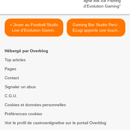
< Jouer au Football Studio
Gaming Bar Studio Perú :
Live d'Evolution Gaming
Ezugi apporte une touche
pendant l'Euro 2020 / 2021
latino à ces jeux de casino
live >
Hébergé par Overblog
Top articles
Pages
Contact
Signaler un abus
C.G.U.
Cookies et données personnelles
Préférences cookies
Voir le profil de casinoenlignelive sur le portail Overblog