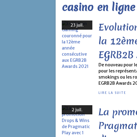
casino en ligne 
Evoluti
23 juil.
la 12èm
EGRB2B 
De nouveau pour le
pour les représent
smokings ou les ro
EGRB2B Awards 2021
LIRE LA SUITE
La prom
2 juil.
Pragmati