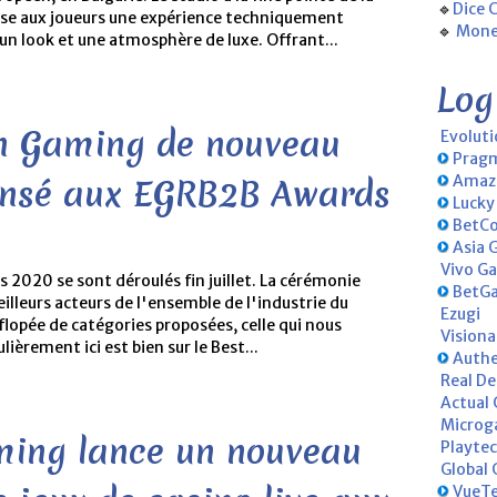
🔹
Dice C
se aux joueurs une expérience techniquement
🔹
Mone
un look et une atmosphère de luxe. Offrant...
Log
on Gaming de nouveau
Evolut
Pragm
nsé aux EGRB2B Awards
Amaz
Lucky
BetCo
Asia 
Vivo G
2020 se sont déroulés fin juillet. La cérémonie
BetG
lleurs acteurs de l'ensemble de l'industrie du
Ezugi
flopée de catégories proposées, celle qui nous
Vision
lièrement ici est bien sur le Best...
Authe
Real De
Actual
Microg
ming lance un nouveau
Playte
Global
VueT