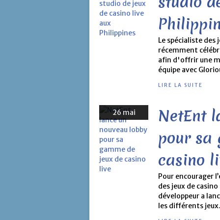
studio d
Philippi
Le spécialiste des 
récemment célébré
afin d'offrir une m
équipe avec Glori
LIRE LA SUITE
NetEnt l
26 mai
pour sa
casino l
Pour encourager l’
des jeux de casino
développeur a lanc
les différents jeux