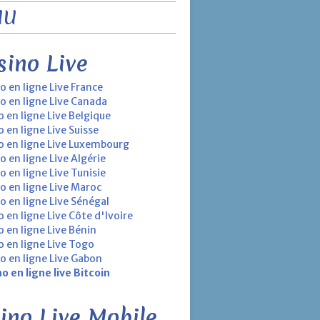
NU
sino Live
o en ligne Live France
o en ligne Live Canada
o en ligne Live Belgique
 en ligne Live Suisse
o en ligne Live Luxembourg
o en ligne Live Algérie
o en ligne Live Tunisie
o en ligne Live Maroc
o en ligne Live Sénégal
 en ligne Live Côte d'Ivoire
o en ligne Live Bénin
o en ligne Live Togo
o en ligne Live Gabon
o en ligne live Bitcoin
ino Live Mobile