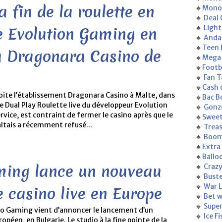
a fin de la roulette en
🔹
Monop
🔹
Deal 
🔹
Light
ve Evolution Gaming en
🔹
Andar
🔹
Teen 
u Dragonara Casino de
🔹
Mega 
🔹
Footb
🔹
Fan T
🔹
Cash 
loite l’établissement Dragonara Casino à Malte, dans
🔹
Bac B
de Dual Play Roulette live du développeur Evolution
🔹
Gonzo
vice, est contraint de fermer le casino après que le
🔹
Sweet
tais a récemment refusé...
🔹
Treas
🔹
Boom
🔹
Extra 
🔹
Ballo
ming lance un nouveau
🔹
Crazy
🔹
Buste
🔹
War L
e casino live en Europe
🔹
Bet w
🔹
Supe
vo Gaming vient d’annoncer le lancement d’un
🔹
Ice F
péen, en Bulgarie. Le studio à la fine pointe de la