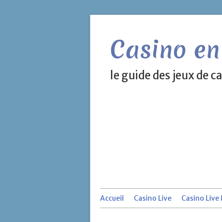
Casino en 
le guide des jeux de c
Accueil
Casino Live
Casino Live