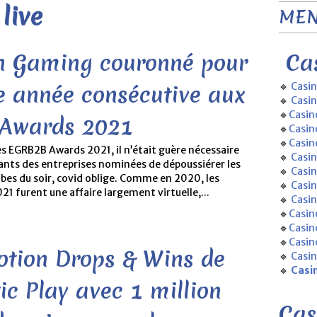
live
ME
on Gaming couronné pour
Ca
e année consécutive aux
🔹
Casin
🔹
Casin
🔹
Casin
Awards 2021
🔹
Casino
🔹
Casin
s EGRB2B Awards 2021, il n’était guère nécessaire
🔹
Casin
ants des entreprises nominées de dépoussiérer les
🔹
Casin
bes du soir, covid oblige. Comme en 2020, les
🔹
Casin
 furent une affaire largement virtuelle,...
🔹
Casin
🔹
Casino
🔹
Casin
🔹
Casin
otion Drops & Wins de
🔹
Casin
🔹
Casin
c Play avec 1 million
Cas