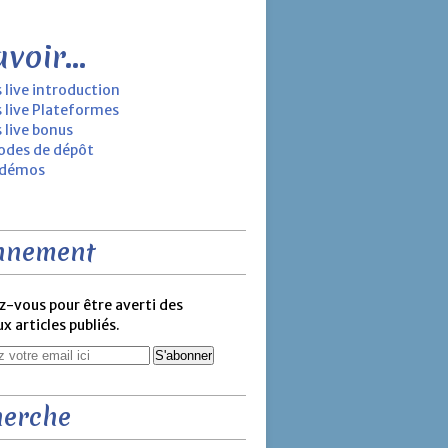
voir...
 live introduction
 live Plateformes
 live bonus
des de dépôt
 démos
nnement
-vous pour être averti des
 articles publiés.
herche