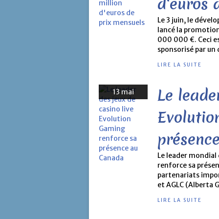
d'euros 
Le 3 juin, le dével
lancé la promotio
000 000 €. Ceci es
sponsorisé par un d
LIRE LA SUITE
Le leade
13 mai
Evolutio
présenc
Le leader mondial 
renforce sa prése
partenariats impo
et AGLC (Alberta 
LIRE LA SUITE