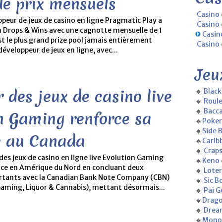
de prix mensuels
Casino 
oppeur de jeux de casino en ligne Pragmatic Play a
Casino 
n Drops & Wins avec une cagnotte mensuelle de 1
Casin
t le plus grand prize pool jamais entièrement
Casino 
éveloppeur de jeux en ligne, avec...
Jeu
r des jeux de casino live
🔹
Black
🔹
Roule
🔹
Bacca
n Gaming renforce sa
🔹
Poker
🔹
Side 
e au Canada
🔹
Carib
🔹
Craps
des jeux de casino en ligne live Evolution Gaming
🔹
Keno e
nce en Amérique du Nord en concluant deux
🔹
Loter
rtants avec la Canadian Bank Note Company (CBN)
🔹
Sic B
Gaming, Liquor & Cannabis), mettant désormais...
🔹
Pai G
🔹
Drago
🔹
Dream
🔹
Monop