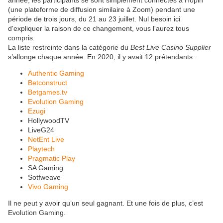
année, les participants se sont simplement connectés à Hopin
(une plateforme de diffusion similaire à Zoom) pendant une
période de trois jours, du 21 au 23 juillet. Nul besoin ici
d'expliquer la raison de ce changement, vous l'aurez tous
compris.
La liste restreinte dans la catégorie du
Best Live Casino Supplier
s’allonge chaque année. En 2020, il y avait 12 prétendants :
Authentic Gaming
Betconstruct
Betgames.tv
Evolution Gaming
Ezugi
HollywoodTV
LiveG24
NetEnt Live
Playtech
Pragmatic Play
SA Gaming
Sotfweave
Vivo Gaming
Il ne peut y avoir qu’un seul gagnant. Et une fois de plus, c’est
Evolution Gaming.