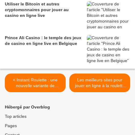
Utiliser le Bitcoin et autres
cryptomonnaires pour jouer au
casino en ligne live
Prince Ali Casino : le temple des jeux
de casino en ligne live en Belgique
< Instant Roulette : une
Les meilleurs sites pour
nouvelle variante de
jouer en ligne à la roulette
roulette live du développeur
européenne live >
Evolution Gaming
Hébergé par Overblog
Top articles
Pages