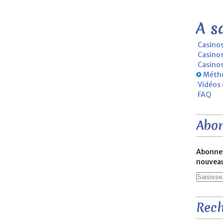
A sa
Casinos
Casinos
Casinos
Métho
Vidéos
FAQ
Abo
Abonnez
nouveaux
Rec