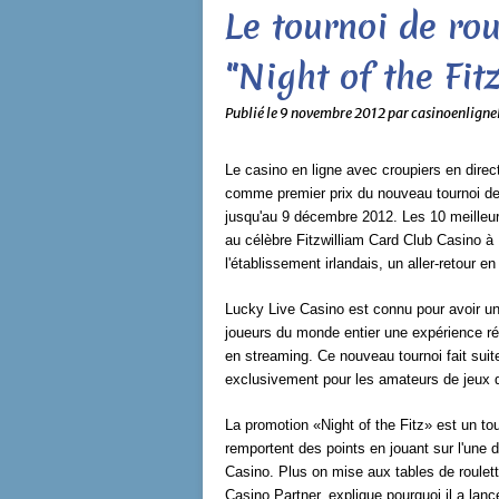
Le tournoi de rou
"Night of the Fit
Publié le
9 novembre 2012
par casinoenligne
Le casino en ligne avec croupiers en direc
comme premier prix du nouveau tournoi de r
jusqu'au 9 décembre 2012. Les 10 meilleur
au célèbre Fitzwilliam Card Club Casino à 
l'établissement irlandais, un aller-retour e
Lucky Live Casino est connu pour avoir un 
joueurs du monde entier une expérience réa
en streaming. Ce nouveau tournoi fait suit
exclusivement pour les amateurs de jeux d
La promotion «Night of the Fitz» est un to
remportent des points en jouant sur l'une 
Casino. Plus on mise aux tables de roulett
Casino Partner, explique pourquoi il a lanc