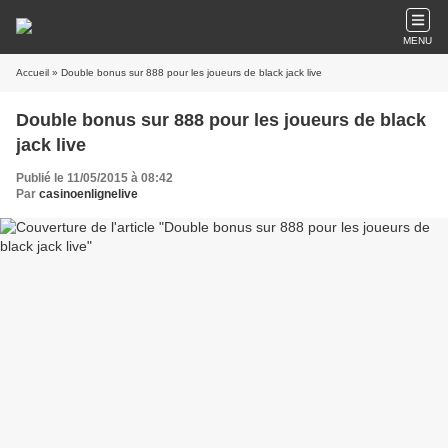
MENU
Accueil
» Double bonus sur 888 pour les joueurs de black jack live
Double bonus sur 888 pour les joueurs de black
jack live
Publié le 11/05/2015 à 08:42
Par
casinoenlignelive