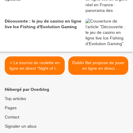
Découverte : le jeu de casino en ligne
live Ice Fishing d'Evolution Gaming
< Le tournoi de roulette en
Dublin Bet propose de jouer
ligne en direct "Night of the
en ligne en direct
Fitz" sur Lucky Live Casino
simultanément dans deux
casinos terrestres >
Hébergé par Overblog
Top articles
Pages
Contact
Signaler un abus