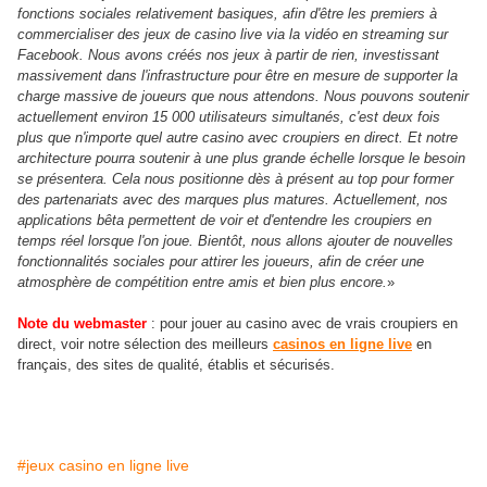
fonctions sociales relativement basiques, afin d'être les premiers à
commercialiser des jeux de casino live via la vidéo en streaming sur
Facebook. Nous avons créés nos jeux à partir de rien, investissant
massivement dans l'infrastructure pour être en mesure de supporter la
charge massive de joueurs que nous attendons. Nous pouvons soutenir
actuellement environ 15 000 utilisateurs simultanés, c'est deux fois
plus que n'importe quel autre casino avec croupiers en direct. Et notre
architecture pourra soutenir à une plus grande échelle lorsque le besoin
se présentera. Cela nous positionne dès à présent au top pour former
des partenariats avec des marques plus matures. Actuellement, nos
applications bêta permettent de voir et d'entendre les croupiers en
temps réel lorsque l'on joue. Bientôt, nous allons ajouter de nouvelles
fonctionnalités sociales pour attirer les joueurs, afin de créer une
atmosphère de compétition entre amis et bien plus encore.
»
Note du webmaster
: pour jouer au casino avec de vrais croupiers en
direct, voir notre sélection des meilleurs
casinos en ligne live
en
français, des sites de qualité, établis et sécurisés.
#jeux casino en ligne live