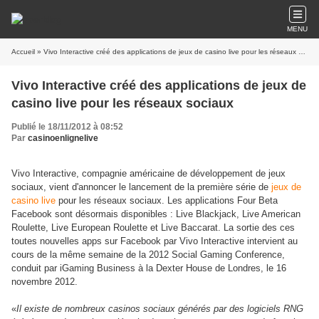
MENU
Accueil
» Vivo Interactive créé des applications de jeux de casino live pour les réseaux sociaux
Vivo Interactive créé des applications de jeux de
casino live pour les réseaux sociaux
Publié le 18/11/2012 à 08:52
Par
casinoenlignelive
Vivo Interactive, compagnie américaine de développement de jeux
sociaux, vient d'annoncer le lancement de la première série de
jeux de
casino live
pour les réseaux sociaux. Les applications Four Beta
Facebook sont désormais disponibles : Live Blackjack, Live American
Roulette, Live European Roulette et Live Baccarat. La sortie des ces
toutes nouvelles apps sur Facebook par Vivo Interactive intervient au
cours de la même semaine de la 2012 Social Gaming Conference,
conduit par iGaming Business à la Dexter House de Londres, le 16
novembre 2012.
«
Il existe de nombreux casinos sociaux générés par des logiciels RNG