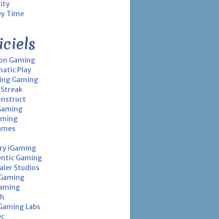
ity
y Time
iciels
ion Gaming
atic Play
ing Gaming
 Streak
nstruct
Gaming
aming
ames
ary iGaming
ntic Gaming
aler Studios
 Gaming
aming
ch
 Gaming Labs
ec