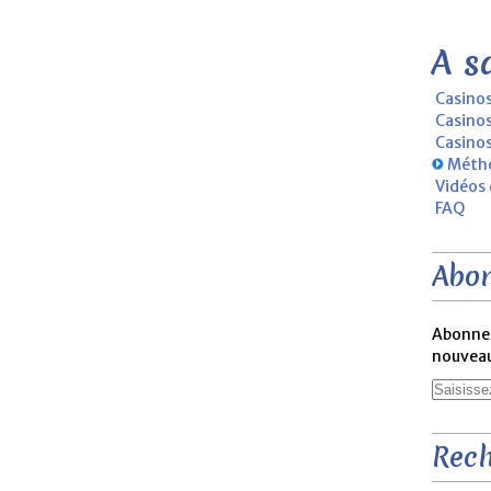
A sa
Casinos
Casinos
Casinos
Métho
Vidéos
FAQ
Abo
Abonnez
nouveaux
Rec