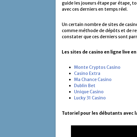
guide les joueurs étape par étape, t
avec ces derniers en temps réel.
Un certain nombre de sites de casin
comme méthode de dépôts et de retra
constater que ces derniers sont parm
Les sites de casino en ligne live e
Monte Cryptos Casino
Casino Extra
Ma Chance Casino
Dublin Bet
Unique Casino
Lucky 31 Casino
Tutoriel pour les débutants avec 