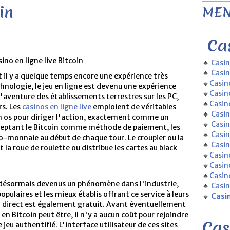
in
ME
Ca
🔹
Casin
🔹
Casin
it il y a quelque temps encore une expérience très
🔹
Casin
chnologie, le jeu en ligne est devenu une expérience
🔹
Casino
'aventure des établissements terrestres sur les PC,
🔹
Casin
rs. Les
casinos en ligne live
emploient de véritables
🔹
Casin
 en os pour diriger l'action, exactement comme un
🔹
Casin
cceptant le Bitcoin comme méthode de paiement, les
🔹
Casin
o-monnaie au début de chaque tour. Le croupier ou la
🔹
Casin
la roue de roulette ou distribue les cartes au black
🔹
Casino
🔹
Casin
🔹
Casin
nt désormais devenus un phénomène dans l'industrie,
🔹
Casin
pulaires et les mieux établis offrant ce service à leurs
🔹
Casin
en direct est également gratuit. Avant éventuellement
en Bitcoin peut être, il n'y a aucun coût pour rejoindre
Cas
 jeu authentifié. L'interface utilisateur de ces sites