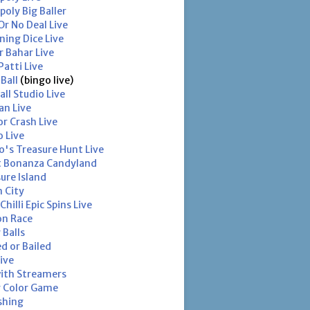
oly Big Baller
Or No Deal Live
ning Dice Live
 Bahar Live
Patti Live
Ball
(bingo live)
all Studio Live
an Live
or Crash Live
o Live
's Treasure Hunt Live
 Bonanza Candyland
ure Island
 City
Chilli Epic Spins Live
on Race
 Balls
d or Bailed
ive
ith Streamers
r Color Game
ishing