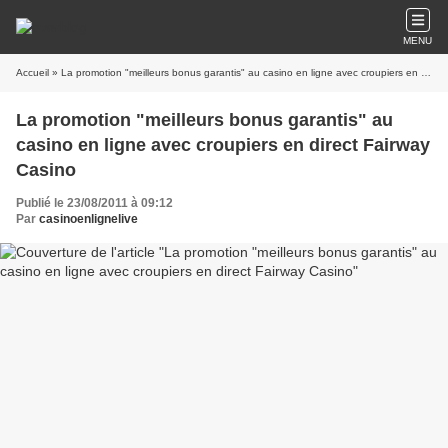
MENU
Accueil
» La promotion "meilleurs bonus garantis" au casino en ligne avec croupiers en direct Fairway Casino
La promotion "meilleurs bonus garantis" au
casino en ligne avec croupiers en direct Fairway
Casino
Publié le 23/08/2011 à 09:12
Par
casinoenlignelive