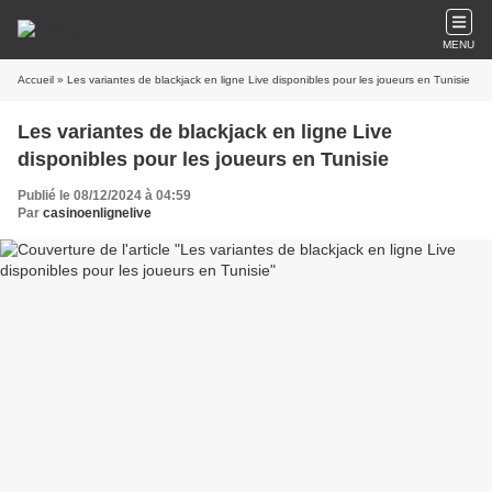
MENU
Accueil
» Les variantes de blackjack en ligne Live disponibles pour les joueurs en Tunisie
Les variantes de blackjack en ligne Live
disponibles pour les joueurs en Tunisie
Publié le 08/12/2024 à 04:59
Par
casinoenlignelive