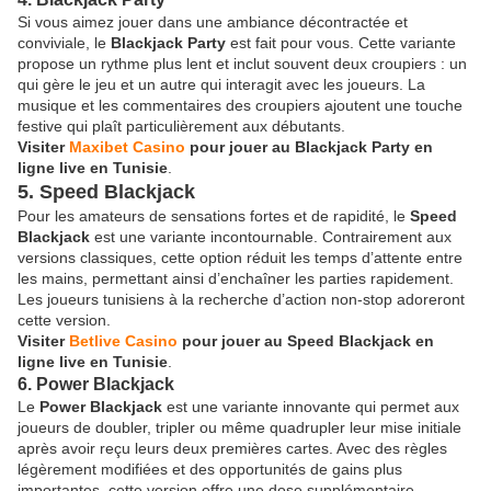
Si vous aimez jouer dans une ambiance décontractée et
conviviale, le
Blackjack Party
est fait pour vous. Cette variante
propose un rythme plus lent et inclut souvent deux croupiers : un
qui gère le jeu et un autre qui interagit avec les joueurs. La
musique et les commentaires des croupiers ajoutent une touche
festive qui plaît particulièrement aux débutants.
Visiter
Maxibet Casino
pour jouer au Blackjack Party en
ligne live en Tunisie
.
5. Speed Blackjack
Pour les amateurs de sensations fortes et de rapidité, le
Speed
Blackjack
est une variante incontournable. Contrairement aux
versions classiques, cette option réduit les temps d’attente entre
les mains, permettant ainsi d’enchaîner les parties rapidement.
Les joueurs tunisiens à la recherche d’action non-stop adoreront
cette version.
Visiter
Betlive Casino
pour jouer au Speed Blackjack en
ligne live en Tunisie
.
6. Power Blackjack
Le
Power Blackjack
est une variante innovante qui permet aux
joueurs de doubler, tripler ou même quadrupler leur mise initiale
après avoir reçu leurs deux premières cartes. Avec des règles
légèrement modifiées et des opportunités de gains plus
importantes, cette version offre une dose supplémentaire