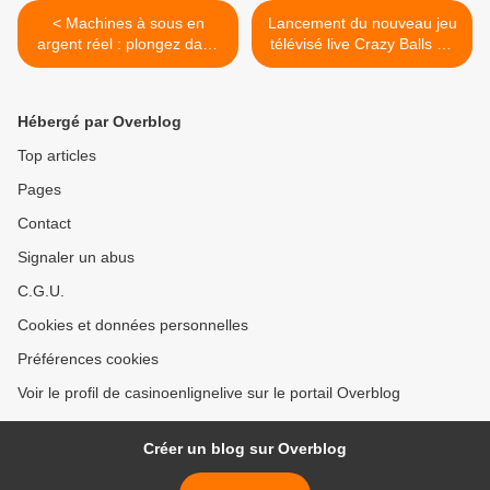
< Machines à sous en
Lancement du nouveau jeu
argent réel : plongez dans
télévisé live Crazy Balls du
l'univers des gains
développeur leader
instantanés !
Evolution >
Hébergé par Overblog
Top articles
Pages
Contact
Signaler un abus
C.G.U.
Cookies et données personnelles
Préférences cookies
Voir le profil de casinoenlignelive sur le portail Overblog
Créer un blog sur Overblog