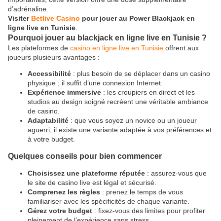
d’adrénaline.
Visiter
Betlive Casino
pour jouer au Power Blackjack en
ligne live en Tunisie
.
Pourquoi jouer au blackjack en ligne live en Tunisie ?
Les plateformes de
casino en ligne live en Tunisie
offrent aux
joueurs plusieurs avantages :
Accessibilité
: plus besoin de se déplacer dans un casino
physique ; il suffit d’une connexion Internet.
Expérience immersive
: les croupiers en direct et les
studios au design soigné recréent une véritable ambiance
de casino.
Adaptabilité
: que vous soyez un novice ou un joueur
aguerri, il existe une variante adaptée à vos préférences et
à votre budget.
Quelques conseils pour bien commencer
Choisissez une plateforme réputée
: assurez-vous que
le site de casino live est légal et sécurisé.
Comprenez les règles
: prenez le temps de vous
familiariser avec les spécificités de chaque variante.
Gérez votre budget
: fixez-vous des limites pour profiter
pleinement de l’expérience sans stress.