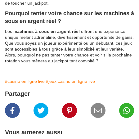
de toucher un jackpot.
Pourquoi tenter votre chance sur les machines à
sous en argent réel ?
Les
machines à sous en argent réel
offrent une expérience
unique mêlant adrénaline, divertissement et opportunité de gains.
Que vous soyez un joueur expérimenté ou un débutant, ces jeux
sont accessibles à tous grâce à leur simplicité et leur variété.
Alors, pourquoi ne pas tenter votre chance et voir si la prochaine
rotation vous mènera au jackpot tant convoité ?
#casino en ligne live
#jeux casino en ligne live
Partager
Vous aimerez aussi