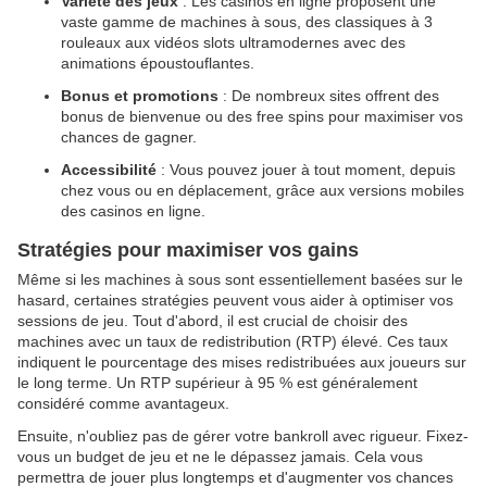
Variété des jeux
: Les casinos en ligne proposent une
vaste gamme de machines à sous, des classiques à 3
rouleaux aux vidéos slots ultramodernes avec des
animations époustouflantes.
Bonus et promotions
: De nombreux sites offrent des
bonus de bienvenue ou des free spins pour maximiser vos
chances de gagner.
Accessibilité
: Vous pouvez jouer à tout moment, depuis
chez vous ou en déplacement, grâce aux versions mobiles
des casinos en ligne.
Stratégies pour maximiser vos gains
Même si les machines à sous sont essentiellement basées sur le
hasard, certaines stratégies peuvent vous aider à optimiser vos
sessions de jeu. Tout d'abord, il est crucial de choisir des
machines avec un taux de redistribution (RTP) élevé. Ces taux
indiquent le pourcentage des mises redistribuées aux joueurs sur
le long terme. Un RTP supérieur à 95 % est généralement
considéré comme avantageux.
Ensuite, n'oubliez pas de gérer votre bankroll avec rigueur. Fixez-
vous un budget de jeu et ne le dépassez jamais. Cela vous
permettra de jouer plus longtemps et d'augmenter vos chances