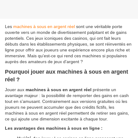
Les
machines à sous en argent réel
sont une véritable porte
ouverte vers un monde de divertissement palpitant et de gains
potentiels. Ces jeux iconiques des casinos, qui ont fait leurs
débuts dans les établissements physiques, se sont réinventés en
ligne pour offrir aux joueurs une expérience encore plus riche et
immersive. Mais qu'est-ce qui rend ces machines si populaires
auprès des amateurs de jeux d'argent ?
Pourquoi jouer aux machines à sous en argent
réel ?
Jouer aux
machines à sous en argent réel
présente un
avantage majeur : la possibilité de remporter des gains en cash
tout en s'amusant. Contrairement aux versions gratuites où les
joueurs ne peuvent accumuler que des crédits fictifs, les
machines à sous en argent réel permettent de retirer ses gains,
ce qui ajoute une dimension excitante à chaque tour.
Les avantages des machines à sous en ligne :