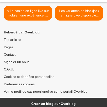
< Le casino en ligne live sur
Les variantes de blackjack
mobile : une expérience de
en ligne Live disponibles
jeu révolutionnaire à portée
pour les joueurs en Tunisie
de main
>
Hébergé par Overblog
Top articles
Pages
Contact
Signaler un abus
C.G.U.
Cookies et données personnelles
Préférences cookies
Voir le profil de casinoenlignelive sur le portail Overblog
Créer un blog sur Overblog