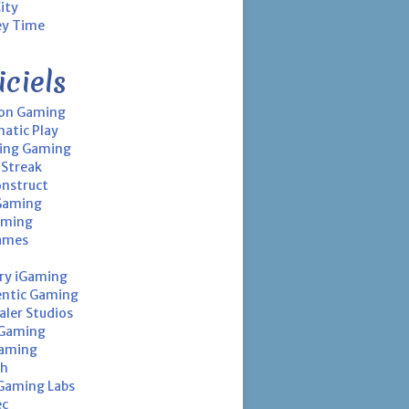
ity
y Time
iciels
ion Gaming
atic Play
ing Gaming
 Streak
nstruct
Gaming
aming
ames
ary iGaming
ntic Gaming
aler Studios
 Gaming
aming
ch
 Gaming Labs
ec