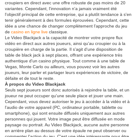
croupiers en direct avec une offre robuste de pas moins de 20
variantes. Cependant, l'innovation n'a jamais vraiment été
l'objectif principal de cette entreprise, qui a plutôt tendance à s'en
tenir généralement à des formules éprouvées. Cependant, cette
idée a une chance de changer complètement l'approche du jeu
de
casino en ligne live
classique.
Le Video Blackjack a la capacité de montrer votre propre flux
vidéo en direct aux autres joueurs, ainsi qu'au croupier ou à la
croupière en charge de la partie. Il s'agit d'une disposition de
table de black jack à sept places, offrant une expérience très
authentique d'un casino physique. Tout comme à une table de
Vegas, Monte Carlo ou ailleurs, vous pouvez voir les autres
joueurs, leur parler et partager leurs expériences de victoire, de
défaite et de tout le reste.
À propos du Video Blackjack
Seuls sept joueurs sont donc autorisés à rejoindre la table, et un
joueur ne peut occuper qu'une seule place et jouer une main.
Cependant, vous devez autoriser le jeu à accéder à la vidéo et à
l'audio de votre appareil (PC, ordinateur portable, tablette ou
smartphone), qui sont ensuite diffusés uniquement aux autres
personnes qui jouent. Votre image peut être diffusée en mode
paysage ou portrait. Au Video Blackjack, aucune autre personne
en arrière plan au dessus de votre épaule ne peut observer ou
commenter l'action du jeu. C'est une idée intéressante pour être