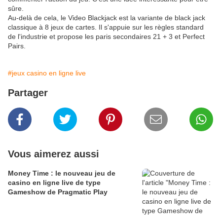
sûre.
Au-delà de cela, le Video Blackjack est la variante de black jack
classique à 8 jeux de cartes. Il s'appuie sur les règles standard
de l'industrie et propose les paris secondaires 21 + 3 et Perfect
Pairs.
#jeux casino en ligne live
Partager
Vous aimerez aussi
Money Time : le nouveau jeu de
casino en ligne live de type
Gameshow de Pragmatic Play