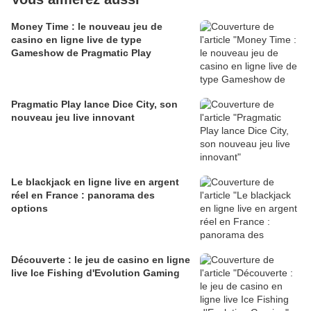
Money Time : le nouveau jeu de
casino en ligne live de type
Gameshow de Pragmatic Play
Pragmatic Play lance Dice City, son
nouveau jeu live innovant
Le blackjack en ligne live en argent
réel en France : panorama des
options
Découverte : le jeu de casino en ligne
live Ice Fishing d'Evolution Gaming