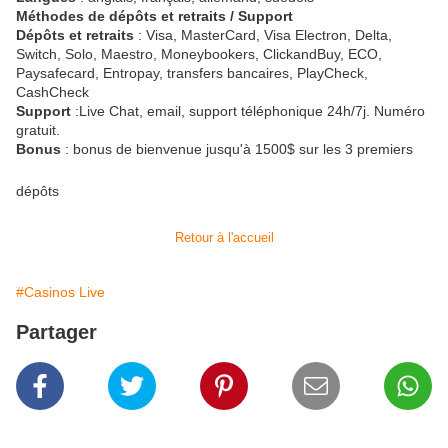
Méthodes de dépôts et retraits / Support
Dépôts et retraits
: Visa, MasterCard, Visa Electron, Delta,
Switch, Solo, Maestro, Moneybookers, ClickandBuy, ECO,
Paysafecard, Entropay, transfers bancaires, PlayCheck,
CashCheck
Support
:Live Chat, email, support téléphonique 24h/7j. Numéro
gratuit.
Bonus
: bonus de bienvenue jusqu'à 1500$ sur les 3 premiers
dépôts
Retour à l'accueil
#Casinos Live
Partager