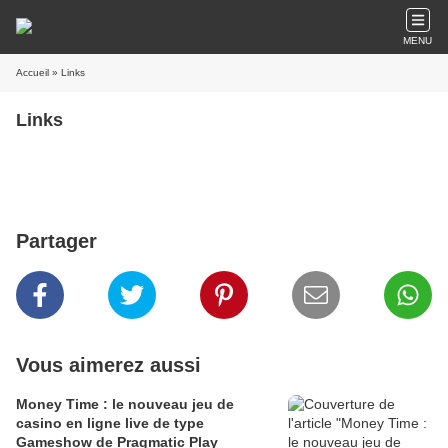
MENU
Accueil
» Links
Links
Partager
Vous aimerez aussi
Money Time : le nouveau jeu de
casino en ligne live de type
Gameshow de Pragmatic Play