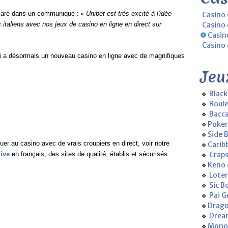
claré dans un communiqué :
«
Unibet est très excité à l'idée
Casino 
s italiens avec nos jeux de casino en ligne en direct sur
Casino 
Casin
Casino 
ui a désormais un nouveau casino en ligne avec de magnifiques
Jeu
🔹
Black
🔹
Roule
🔹
Bacca
🔹
Poker
🔹
Side 
uer au casino avec de vrais croupiers en direct, voir notre
🔹
Carib
live
en français, des sites de qualité, établis et sécurisés.
🔹
Craps
🔹
Keno e
🔹
Loter
🔹
Sic B
🔹
Pai G
🔹
Drago
🔹
Dream
🔹
Monop