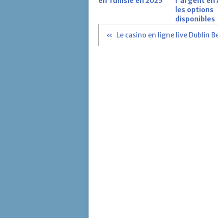
en Tunisie en 2025
l'argent en 
les options
disponibles