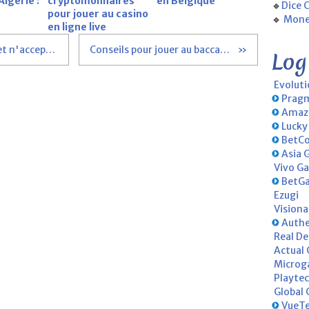
Algérie :
cryptomonnaires
en Belgique
🔹
Dice C
pour jouer au casino
🔹
Mone
en ligne live
Le casino en ligne live Dublin Bet n'accepte plus les joueurs français
Conseils pour jouer au baccara en ligne en direct
Log
Evolut
Pragm
Amaz
Lucky
BetCo
Asia 
Vivo G
BetG
Ezugi
Vision
Authe
Real De
Actual
Microg
Playte
Global
VueT