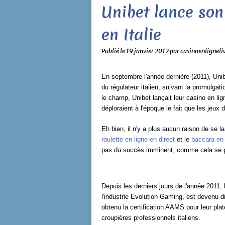
Unibet lance son
en Italie
Publié le
19 janvier 2012
par casinoenligneli
En septembre l'année dernière (2011), Unib
du régulateur italien, suivant la promulgati
le champ, Unibet lançait leur casino en lign
déploraient à l'époque le fait que les jeux
Eh bien, il n'y a plus aucun raison de se l
roulette en ligne en direct
et le
baccara en 
pas du succès imminent, comme cela se p
Depuis les derniers jours de l'année 2011, l
l'industrie Evolution Gaming, est devenu d
obtenu la certification AAMS pour leur plat
croupières professionnels italiens.