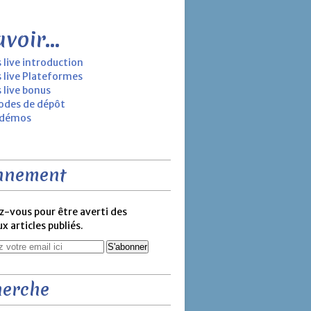
voir...
 live introduction
 live Plateformes
 live bonus
des de dépôt
 démos
nnement
-vous pour être averti des
 articles publiés.
herche