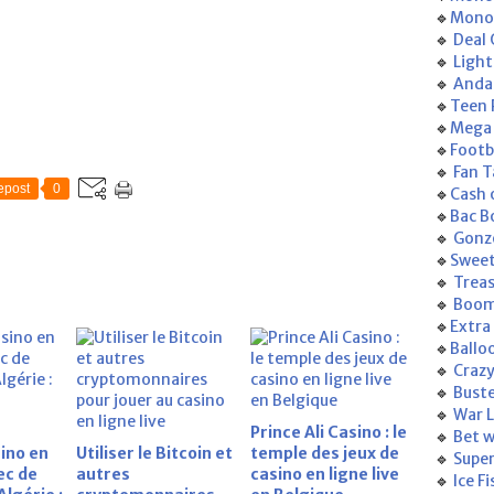
🔹
Monop
🔹
Deal 
🔹
Light
🔹
Andar
🔹
Teen 
🔹
Mega 
🔹
Footb
🔹
Fan T
epost
0
🔹
Cash 
🔹
Bac B
🔹
Gonzo
🔹
Sweet
🔹
Treas
🔹
Boom
🔹
Extra 
🔹
Ballo
🔹
Crazy
🔹
Buste
🔹
War L
Prince Ali Casino : le
🔹
Bet w
ino en
Utiliser le Bitcoin et
temple des jeux de
🔹
Supe
ec de
autres
casino en ligne live
🔹
Ice F