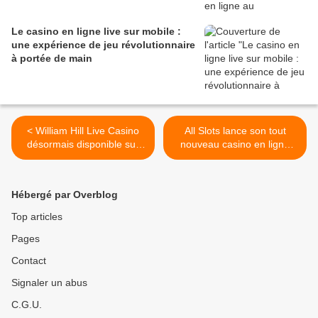
Le casino en ligne live sur mobile :
une expérience de jeu révolutionnaire
à portée de main
< William Hill Live Casino
All Slots lance son tout
désormais disponible sur
nouveau casino en ligne
iPad
live >
Hébergé par Overblog
Top articles
Pages
Contact
Signaler un abus
C.G.U.