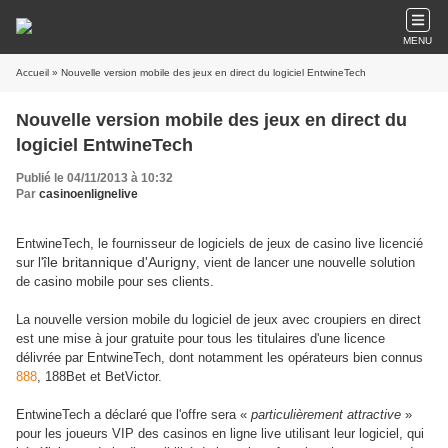
MENU
Accueil
» Nouvelle version mobile des jeux en direct du logiciel EntwineTech
Nouvelle version mobile des jeux en direct du
logiciel EntwineTech
Publié le 04/11/2013 à 10:32
Par
casinoenlignelive
EntwineTech, le fournisseur de logiciels de jeux de casino live licencié
île britannique d'Aurigny
sur l'
, vient de lancer une nouvelle solution
de casino mobile pour ses clients.
La nouvelle version mobile du logiciel de jeux avec croupiers en direct
est une mise à jour gratuite pour tous les titulaires d'une licence
délivrée par EntwineTech, dont notamment les opérateurs bien connus
888
, 188Bet et BetVictor.
EntwineTech a déclaré que l'offre sera «
particulièrement attractive
»
pour les joueurs VIP des casinos en ligne live utilisant leur logiciel, qui