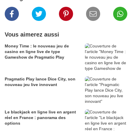
Vous aimerez aussi
Money Time : le nouveau jeu de
casino en ligne live de type
Gameshow de Pragmatic Play
Pragmatic Play lance Dice City, son
nouveau jeu live innovant
Le blackjack en ligne live en argent
réel en France : panorama des
options