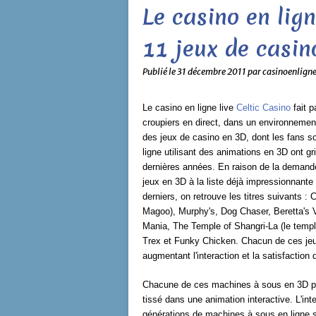
Le casino en lign
11 jeux de casin
Publié le
31 décembre 2011
par casinoenligne
Le casino en ligne live
Celtic Casino
fait p
croupiers en direct, dans un environnement
des jeux de casino en 3D, dont les fans so
ligne utilisant des animations en 3D ont g
dernières années. En raison de la demande
jeux en 3D à la liste déjà impressionnant
derniers, on retrouve les titres suivants 
Magoo), Murphy's, Dog Chaser, Beretta's V
Mania, The Temple of Shangri-La (le temple
Trex et Funky Chicken. Chacun de ces je
augmentant l'interaction et la satisfaction 
Chacune de ces machines à sous en 3D pro
tissé dans une animation interactive. L'in
générations de machines à sous en ligne s