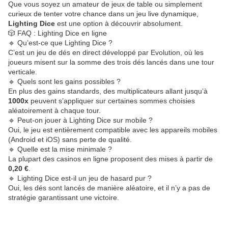
Que vous soyez un amateur de jeux de table ou simplement
curieux de tenter votre chance dans un jeu live dynamique,
Lighting Dice
est une option à découvrir absolument.
🎲 FAQ : Lighting Dice en ligne
🔹 Qu’est-ce que Lighting Dice ?
C’est un jeu de dés en direct développé par Evolution, où les
joueurs misent sur la somme des trois dés lancés dans une tour
verticale.
🔹 Quels sont les gains possibles ?
En plus des gains standards, des multiplicateurs allant jusqu’à
1000x
peuvent s’appliquer sur certaines sommes choisies
aléatoirement à chaque tour.
🔹 Peut-on jouer à Lighting Dice sur mobile ?
Oui, le jeu est entièrement compatible avec les appareils mobiles
(Android et iOS) sans perte de qualité.
🔹 Quelle est la mise minimale ?
La plupart des casinos en ligne proposent des mises à partir de
0,20 €
.
🔹 Lighting Dice est-il un jeu de hasard pur ?
Oui, les dés sont lancés de manière aléatoire, et il n’y a pas de
stratégie garantissant une victoire.