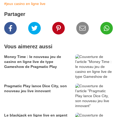
#jeux casino en ligne live
Partager
Vous aimerez aussi
Money Time : le nouveau jeu de
casino en ligne live de type
Gameshow de Pragmatic Play
Pragmatic Play lance Dice City, son
nouveau jeu live innovant
Le blackjack en ligne live en argent