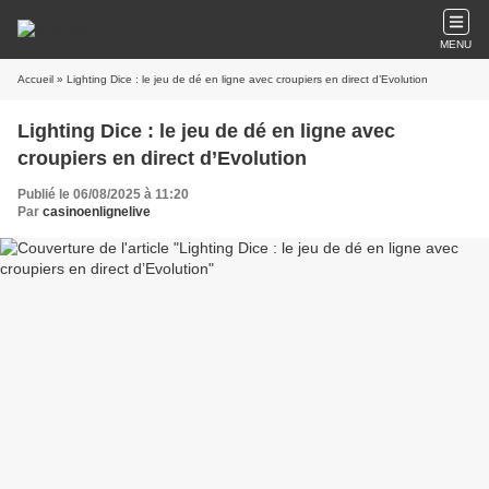
MENU
Accueil
» Lighting Dice : le jeu de dé en ligne avec croupiers en direct d’Evolution
Lighting Dice : le jeu de dé en ligne avec
croupiers en direct d’Evolution
Publié le 06/08/2025 à 11:20
Par
casinoenlignelive