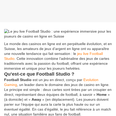
Le monde des casinos en ligne est en perpétuelle évolution, et en
Suisse, les amateurs de jeux d’argent en ligne ont vu apparaître
une nouvelle tendance qui fait sensation : le
jeu live Football
Studio
. Cette innovation combine l’adrénaline des jeux de cartes
traditionnels avec la passion du football, offrant une expérience
immersive et unique pour les joueurs helvètes.
Qu’est-ce que Football Studio ?
Football Studio
est un jeu en direct, conçu par
Evolution
Gaming
, un leader dans le domaine des jeux de casino en ligne.
Le principe est simple : deux cartes sont tirées par un croupier en
direct, représentant deux équipes de football, à savoir «
Home
»
(à domicile) et «
Away
» (en déplacement). Les joueurs doivent
parier sur l’équipe qui aura la carte la plus haute ou sur un
éventuel égalité. En cas d’égalité, le jeu fait référence à un match
nul, une situation familière aux fans de football.