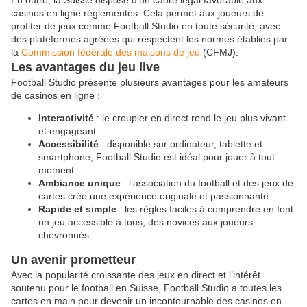
En outre, la Suisse dispose d’un cadre légal favorable aux
casinos en ligne réglementés. Cela permet aux joueurs de
profiter de jeux comme Football Studio en toute sécurité, avec
des plateformes agréées qui respectent les normes établies par
la
Commission fédérale des maisons de jeu
(CFMJ).
Les avantages du jeu live
Football Studio présente plusieurs avantages pour les amateurs
de casinos en ligne :
Interactivité
: le croupier en direct rend le jeu plus vivant
et engageant.
Accessibilité
: disponible sur ordinateur, tablette et
smartphone, Football Studio est idéal pour jouer à tout
moment.
Ambiance unique
: l’association du football et des jeux de
cartes crée une expérience originale et passionnante.
Rapide et simple
: les règles faciles à comprendre en font
un jeu accessible à tous, des novices aux joueurs
chevronnés.
Un avenir prometteur
Avec la popularité croissante des jeux en direct et l’intérêt
soutenu pour le football en Suisse, Football Studio a toutes les
cartes en main pour devenir un incontournable des casinos en