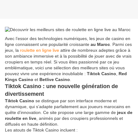
Avec l’essor des technologies numériques, les jeux de casino en
ligne connaissent une popularité croissante
au Maroc
. Parmi ces
jeux, la
roulette en ligne live
attire de nombreux adeptes grâce à
son ambiance immersive et à la possibilité de jouer avec de vrais
croupiers en temps réel. Si vous êtes passionné par ce jeu
emblématique, voici une sélection des meilleurs sites où vous
pouvez vivre une expérience inoubliable :
Tiktok Casino
,
Red
Kings Casino
et
Betlive Casino
.
Tiktok Casino : une nouvelle génération de
divertissement
Tiktok Casino
se distingue par son interface moderne et
dynamique, qui s’adapte parfaitement aux joueurs marocains en
quête d’innovation. Ce site propose une large gamme de
jeux de
roulette en live
, animés par des croupiers professionnels et
diffusés en haute définition.
Les atouts de Tiktok Casino incluent :