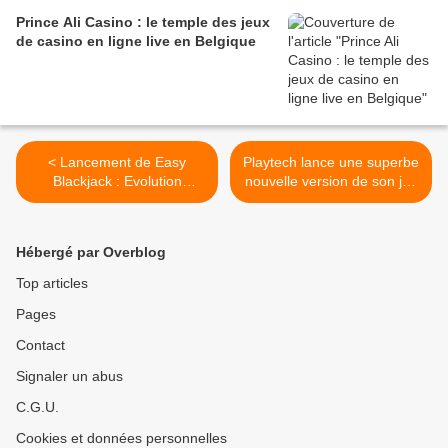
Prince Ali Casino : le temple des jeux
de casino en ligne live en Belgique
< Lancement de Easy
Playtech lance une superbe
Blackjack : Evolution
nouvelle version de son jeu
Gaming continue de
télévisé live Treasure Island
développer le blackjack en
>
ligne live
Hébergé par Overblog
Top articles
Pages
Contact
Signaler un abus
C.G.U.
Cookies et données personnelles