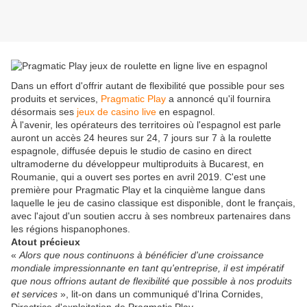
Dans un effort d'offrir autant de flexibilité que possible pour ses
produits et services,
Pragmatic Play
a annoncé qu'il fournira
désormais ses
jeux de casino live
en espagnol.
À l'avenir, les opérateurs des territoires où l'espagnol est parle
auront un accès 24 heures sur 24, 7 jours sur 7 à la roulette
espagnole, diffusée depuis le studio de casino en direct
ultramoderne du développeur multiproduits à Bucarest, en
Roumanie, qui a ouvert ses portes en avril 2019. C'est une
première pour Pragmatic Play et la cinquième langue dans
laquelle le jeu de casino classique est disponible, dont le français,
avec l'ajout d'un soutien accru à ses nombreux partenaires dans
les régions hispanophones.
Atout précieux
«
Alors que nous continuons à bénéficier d'une croissance
mondiale impressionnante en tant qu'entreprise, il est impératif
que nous offrions autant de flexibilité que possible à nos produits
et services
», lit-on dans un communiqué d'Irina Cornides,