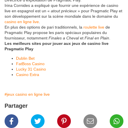
Directrice d'exploitation de Pragmatic Play.
Irina Cornides a expliqué que fournir une expérience de casino
live en espagnol est un «
atout précieux
» pour Pragmatic Play et
son développement sur la scène mondiale dans le domaine du
casino en ligne live
.
En plus des options de pari traditionnels, la
roulette live
de
Pragmatic Play propose les paris spéciaux populaires du
fournisseur, notamment
Finales a Cheval
et
Final en Plain
.
Les meilleurs sites pour jouer aux jeux de casino live
Pragmatic Play
Dublin Bet
FatBoss Casino
Lucky 31 Casino
Casino Extra
#jeux casino en ligne live
Partager