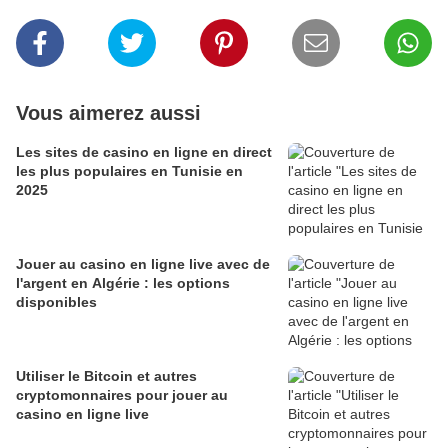
Vous aimerez aussi
Les sites de casino en ligne en direct
les plus populaires en Tunisie en
2025
Jouer au casino en ligne live avec de
l'argent en Algérie : les options
disponibles
Utiliser le Bitcoin et autres
cryptomonnaires pour jouer au
casino en ligne live