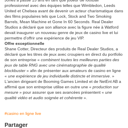
Jones a passé 15 ans en tant que joueur de football
professionnel avec des équipes telles que Wimbledon, Leeds
United et Chelsea avant de devenir un acteur charismatique dans
des films populaires tels que Lock, Stock and Two Smoking
Barrels, Mean Machine et Gone In 60 Seconds. Real Dealer
Studios a déclaré que son alliance avec la figure née à Watford
devait inaugurer un nouveau genre de jeux de casino live et lui
permettre d'offrir une expérience de jeu VIP.
Offre exceptionnelle
Shane Cotter, Directeur des produits de Real Dealer Studios, a
déclaré que les titres de jeux avec croupiers en direct du portfolio
de son entreprise «
combinent toutes les meilleures parties des
jeux de table RNG avec une cinématographie de qualité
blockbuster
» afin de présenter aux amateurs de casino en ligne
«
une expérience de jeu individuelle distincte et immersive
. »
L'ancien dirigeant de Booming Games Limited et de NetEnt AB a
affirmé que son entreprise utilise en outre une «
production sur
mesure
» pour assurer que ses avancées présentent «
une
qualité vidéo et audio soignée et cohérente
».
#casino en ligne live
Partager