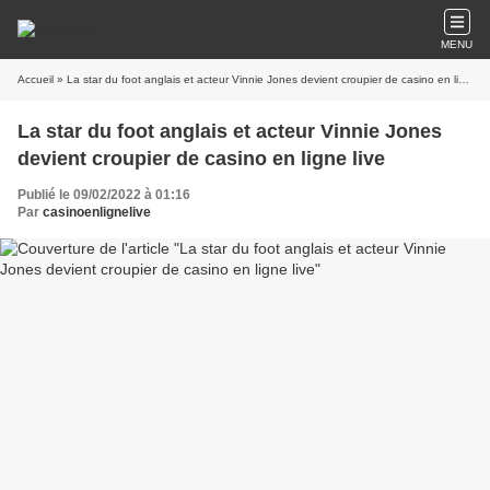
MENU
Accueil
» La star du foot anglais et acteur Vinnie Jones devient croupier de casino en ligne live
La star du foot anglais et acteur Vinnie Jones
devient croupier de casino en ligne live
Publié le 09/02/2022 à 01:16
Par
casinoenlignelive