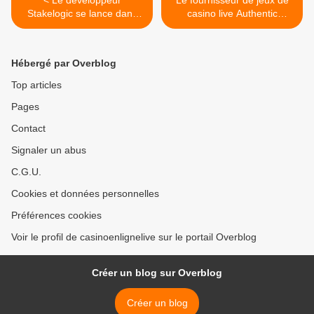
< Le développeur
Le fournisseur de jeux de
Stakelogic se lance dans
casino live Authentic
les jeux de casino live
Gaming racheté par
Scientific Games >
Hébergé par Overblog
Top articles
Pages
Contact
Signaler un abus
C.G.U.
Cookies et données personnelles
Préférences cookies
Voir le profil de casinoenlignelive sur le portail Overblog
Créer un blog sur Overblog
Créer un blog