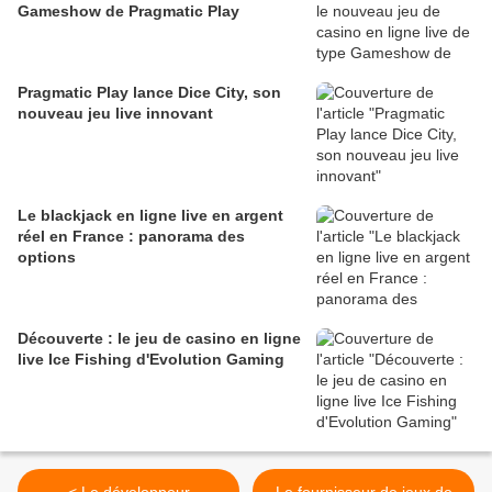
Gameshow de Pragmatic Play
Pragmatic Play lance Dice City, son
nouveau jeu live innovant
Le blackjack en ligne live en argent
réel en France : panorama des
options
Découverte : le jeu de casino en ligne
live Ice Fishing d'Evolution Gaming