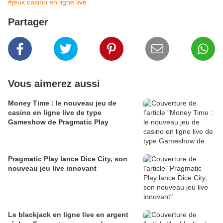
#jeux casino en ligne live
Partager
Vous aimerez aussi
Money Time : le nouveau jeu de
casino en ligne live de type
Gameshow de Pragmatic Play
Pragmatic Play lance Dice City, son
nouveau jeu live innovant
Le blackjack en ligne live en argent