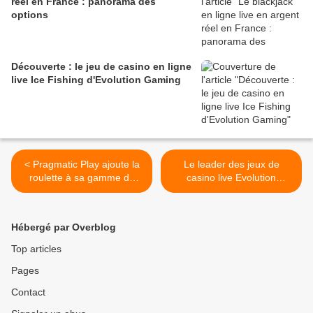
réel en France : panorama des
options
Découverte : le jeu de casino en ligne
live Ice Fishing d'Evolution Gaming
< Pragmatic Play ajoute la
Le leader des jeux de
roulette à sa gamme de
casino live Evolution
jeux de casino en ligne live
Gaming renforce sa
Mega
présence au Canada >
Hébergé par Overblog
Top articles
Pages
Contact