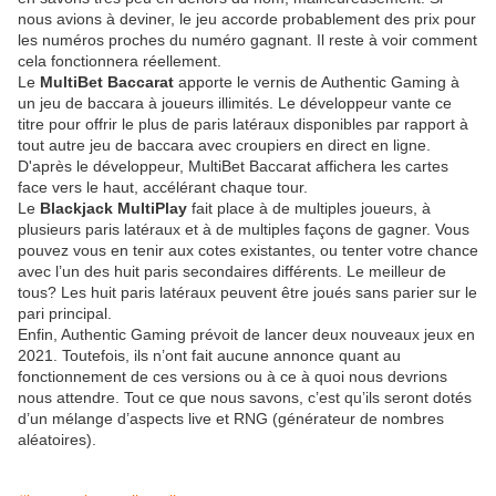
nous avions à deviner, le jeu accorde probablement des prix pour
les numéros proches du numéro gagnant. Il reste à voir comment
cela fonctionnera réellement.
Le
MultiBet Baccarat
apporte le vernis de Authentic Gaming à
un jeu de baccara à joueurs illimités. Le développeur vante ce
titre pour offrir le plus de paris latéraux disponibles par rapport à
tout autre jeu de baccara avec croupiers en direct en ligne.
D'après le développeur, MultiBet Baccarat affichera les cartes
face vers le haut, accélérant chaque tour.
Le
Blackjack MultiPlay
fait place à de multiples joueurs, à
plusieurs paris latéraux et à de multiples façons de gagner. Vous
pouvez vous en tenir aux cotes existantes, ou tenter votre chance
avec l’un des huit paris secondaires différents. Le meilleur de
tous? Les huit paris latéraux peuvent être joués sans parier sur le
pari principal.
Enfin, Authentic Gaming prévoit de lancer deux nouveaux jeux en
2021. Toutefois, ils n’ont fait aucune annonce quant au
fonctionnement de ces versions ou à ce à quoi nous devrions
nous attendre. Tout ce que nous savons, c’est qu’ils seront dotés
d’un mélange d’aspects live et RNG (générateur de nombres
aléatoires).