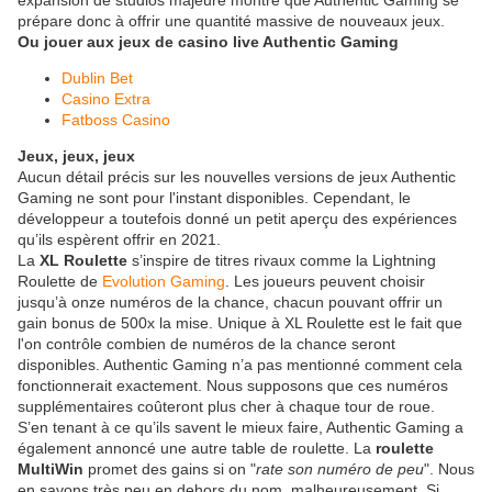
expansion de studios majeure montre que Authentic Gaming se
prépare donc à offrir une quantité massive de nouveaux jeux.
Ou jouer aux jeux de casino live Authentic Gaming
Dublin Bet
Casino Extra
Fatboss Casino
Jeux, jeux, jeux
Aucun détail précis sur les nouvelles versions de jeux Authentic
Gaming ne sont pour l'instant disponibles. Cependant, le
développeur a toutefois donné un petit aperçu des expériences
qu’ils espèrent offrir en 2021.
La
XL Roulette
s’inspire de titres rivaux comme la Lightning
Roulette de
Evolution Gaming
. Les joueurs peuvent choisir
jusqu’à onze numéros de la chance, chacun pouvant offrir un
gain bonus de 500x la mise. Unique à XL Roulette est le fait que
l'on contrôle combien de numéros de la chance seront
disponibles. Authentic Gaming n’a pas mentionné comment cela
fonctionnerait exactement. Nous supposons que ces numéros
supplémentaires coûteront plus cher à chaque tour de roue.
S’en tenant à ce qu’ils savent le mieux faire, Authentic Gaming a
également annoncé une autre table de roulette. La
roulette
MultiWin
promet des gains si on "
rate son numéro de peu
". Nous
en savons très peu en dehors du nom, malheureusement. Si