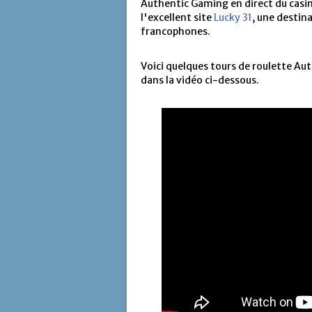
Authentic Gaming en direct du casin
l'excellent site
Lucky 31
, une destin
francophones.
Voici quelques tours de roulette Au
dans la vidéo ci-dessous.