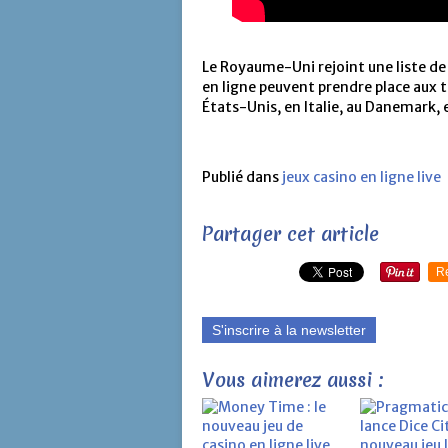
Le Royaume-Uni rejoint une liste de 
en ligne peuvent prendre place aux 
États-Unis, en Italie, au Danemark,
Publié dans
jeux casino en ligne live
Partager cet article
R
S'inscrire à la newsletter
Vous aimerez aussi :