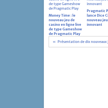
Pragmatic P
Money Time : le
lance Dice C
nouveau jeu de
nouveau jeu 
casino en ligne live
innovant
de type Gameshow
de Pragmatic Play