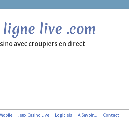
ligne live .com
asino avec croupiers en direct
 Mobile
Jeux Casino Live
Logiciels
A Savoir...
Contact