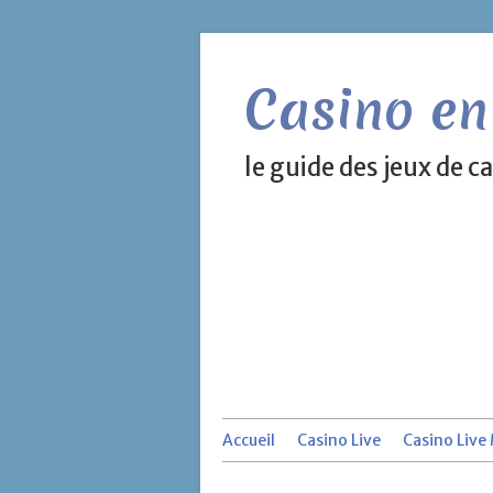
Casino en 
le guide des jeux de c
Accueil
Casino Live
Casino Live