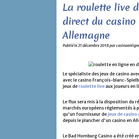
La roulette live
direct du casin
Allemagne
Publié le
21 décembre 2018
par casinoenlign
Le spécialiste des jeux de casino ave
avec le casino François-blanc-Spie
jeux de
roulette live
aux joueurs en l
Le flux sera mis à la disposition du
marchés européens réglementés à par
qu'un fournisseur de
jeux de casino 
depuis le plancher d'un casino en A
Le Bad Homburg Casino a été créé en