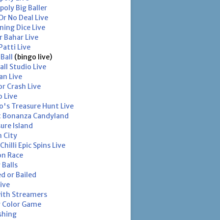
oly Big Baller
Or No Deal Live
ning Dice Live
 Bahar Live
Patti Live
Ball
(bingo live)
all Studio Live
an Live
or Crash Live
o Live
's Treasure Hunt Live
 Bonanza Candyland
ure Island
 City
Chilli Epic Spins Live
on Race
 Balls
d or Bailed
ive
ith Streamers
r Color Game
ishing