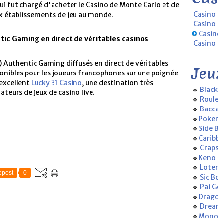
ui fut chargé d'acheter le Casino de Monte Carlo et de
Casino 
ux établissements de jeu au monde.
Casino 
Casin
ntic Gaming en direct de véritables casinos
Casino 
ck) Authentic Gaming diffusés en direct de véritables
Jeu
onibles pour les joueurs francophones sur une poignée
'excellent
Lucky 31 Casino
, une destination très
🔹
Black
teurs de jeux de casino live.
🔹
Roule
🔹
Bacca
🔹
Poker
🔹
Side 
🔹
Carib
🔹
Craps
🔹
Keno e
🔹
Loter
epost
0
🔹
Sic B
🔹
Pai G
🔹
Drago
🔹
Dream
🔹
Monop