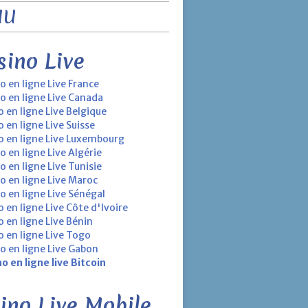
NU
sino Live
o en ligne Live France
o en ligne Live Canada
o en ligne Live Belgique
 en ligne Live Suisse
o en ligne Live Luxembourg
o en ligne Live Algérie
o en ligne Live Tunisie
o en ligne Live Maroc
o en ligne Live Sénégal
 en ligne Live Côte d'Ivoire
o en ligne Live Bénin
o en ligne Live Togo
o en ligne Live Gabon
o en ligne live Bitcoin
ino Live Mobile