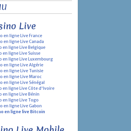
NU
sino Live
o en ligne Live France
o en ligne Live Canada
o en ligne Live Belgique
 en ligne Live Suisse
o en ligne Live Luxembourg
o en ligne Live Algérie
o en ligne Live Tunisie
o en ligne Live Maroc
o en ligne Live Sénégal
 en ligne Live Côte d'Ivoire
o en ligne Live Bénin
o en ligne Live Togo
o en ligne Live Gabon
o en ligne live Bitcoin
ino Live Mobile