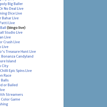
oly Big Baller
Or No Deal Live
ning Dice Live
 Bahar Live
Patti Live
Ball
(bingo live)
all Studio Live
an Live
or Crash Live
o Live
's Treasure Hunt Live
 Bonanza Candyland
ure Island
 City
Chilli Epic Spins Live
on Race
 Balls
d or Bailed
ive
ith Streamers
r Color Game
ishing