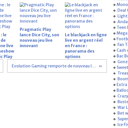
🔹
Monop
🔹
Deal 
🔹
Light
🔹
Andar
🔹
Teen 
Pragmatic Play
🔹
Mega 
: le
lance Dice City, son
Le blackjack en ligne
🔹
Footb
 de
nouveau jeu live
live en argent réel
🔹
Fan T
ne live
innovant
en France :
🔹
Cash 
meshow
panorama des
🔹
Bac B
c Play
options
🔹
Gonzo
Evolution Gaming remporte de nouveau le prix du Fournisseur de jeux de casino live de l'année
🔹
Sweet
🔹
Treas
🔹
Boom
🔹
Extra 
🔹
Ballo
🔹
Crazy
🔹
Buste
🔹
War L
🔹
Bet w
🔹
Supe
🔹
Ice F