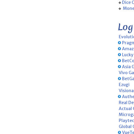
🔹
Dice C
🔹
Mone
Log
Evolut
Pragm
Amaz
Lucky
BetCo
Asia 
Vivo G
BetG
Ezugi
Vision
Authe
Real De
Actual
Microg
Playte
Global
VueT