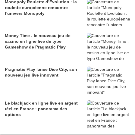
Monopoly Roulette d’Evolution : la
roulette européenne rencontre
l’univers Monopoly
Money Time : le nouveau jeu de
casino en ligne live de type
Gameshow de Pragmatic Play
Pragmatic Play lance Dice City, son
nouveau jeu live innovant
Le blackjack en ligne live en argent
réel en France : panorama des
options