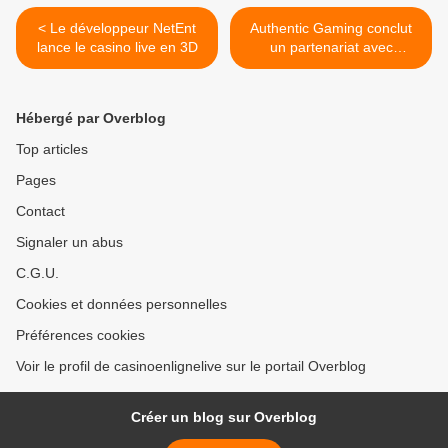
< Le développeur NetEnt
Authentic Gaming conclut
lance le casino live en 3D
un partenariat avec
Playtech pour la diffusion
de jeux de casino live à
partir de véritables
Hébergé par Overblog
établissements terrestres >
Top articles
Pages
Contact
Signaler un abus
C.G.U.
Cookies et données personnelles
Préférences cookies
Voir le profil de casinoenlignelive sur le portail Overblog
Créer un blog sur Overblog