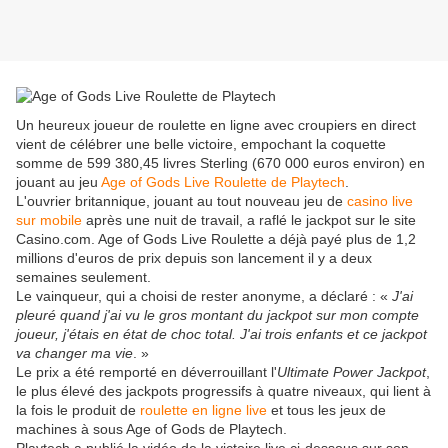
Un heureux joueur de roulette en ligne avec croupiers en direct
vient de célébrer une belle victoire, empochant la coquette
somme de 599 380,45 livres Sterling (670 000 euros environ) en
jouant au jeu
Age of Gods Live Roulette de Playtech
.
L'ouvrier britannique, jouant au tout nouveau jeu de
casino live
sur mobile
après une nuit de travail, a raflé le jackpot sur le site
Casino.com. Age of Gods Live Roulette a déjà payé plus de 1,2
millions d'euros de prix depuis son lancement il y a deux
semaines seulement.
Le vainqueur, qui a choisi de rester anonyme, a déclaré : «
J'ai
pleuré quand j'ai vu le gros montant du jackpot sur mon compte
joueur, j'étais en état de choc total. J'ai trois enfants et ce jackpot
va changer ma vie
. »
Le prix a été remporté en déverrouillant l'
Ultimate Power Jackpot
,
le plus élevé des jackpots progressifs à quatre niveaux, qui lient à
la fois le produit de
roulette en ligne live
et tous les jeux de
machines à sous Age of Gods de Playtech.