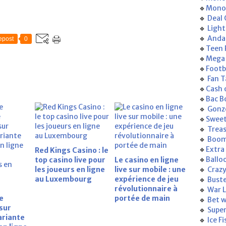
🔹
Monop
🔹
Deal 
🔹
Light
🔹
Andar
epost
0
🔹
Teen 
🔹
Mega 
🔹
Footb
🔹
Fan T
🔹
Cash 
🔹
Bac B
🔹
Gonzo
🔹
Sweet
🔹
Treas
🔹
Boom
🔹
Extra 
Red Kings Casino : le
🔹
Ballo
top casino live pour
Le casino en ligne
🔹
Crazy
les joueurs en ligne
live sur mobile : une
au Luxembourg
expérience de jeu
🔹
Buste
révolutionnaire à
🔹
War L
e
portée de main
🔹
Bet w
sur
🔹
Supe
variante
🔹
Ice F