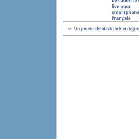
de roulette 
live pour
smartphone
français