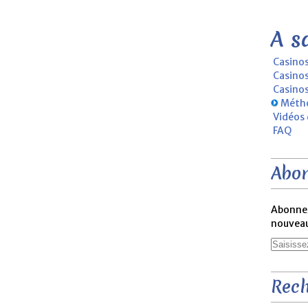
A sa
Casinos
Casinos
Casinos
Métho
Vidéos
FAQ
Abo
Abonnez
nouveaux
Rec