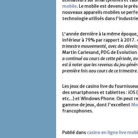
utilisateurs sur smartphones et tab
mobile
. Le mobile est devenu le prés
nouveaux appareils mobiles se perfe
technologie utilisés dans l'industrie
L'année dernière à la même époque,
inférieur à 79% par rapport à 2017.
trimestre mouvementé, avec des dévelo
Martin Carlesund, PDG de Evolutio
a continué au cours de cette période, ave
est à noter que les revenus du jeu gén
première fois aou cours de ce trimestre
Les jeux de casino live du fournisse
des smartphones et tablettes : iOS 
etc...) et Windows Phone. On peut re
gamme de jeux, dont l'excellent
Mo
francophones.
Publié dans
casino en ligne live mobi