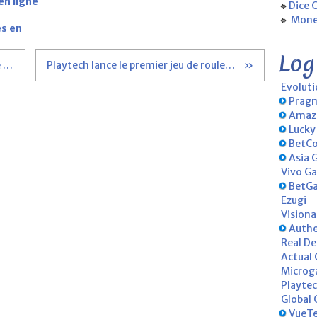
en ligne
🔹
Dice C
🔹
Mone
s en
Log
Un joueur de black jack en ligne live empoche plus de 120 000 euros
Playtech lance le premier jeu de roulette en ligne live lié à un jackpot progressif
Evolut
Pragm
Amaz
Lucky
BetCo
Asia 
Vivo G
BetG
Ezugi
Vision
Authe
Real De
Actual
Microg
Playte
Global
VueT