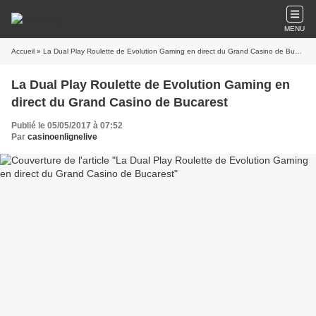
MENU
Accueil
» La Dual Play Roulette de Evolution Gaming en direct du Grand Casino de Bucarest
La Dual Play Roulette de Evolution Gaming en
direct du Grand Casino de Bucarest
Publié le 05/05/2017 à 07:52
Par
casinoenlignelive