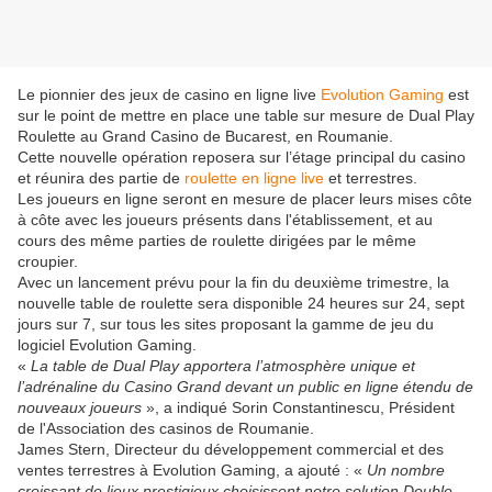
Le pionnier des jeux de casino en ligne live
Evolution Gaming
est
sur le point de mettre en place une table sur mesure de Dual Play
Roulette au Grand Casino de Bucarest, en Roumanie.
Cette nouvelle opération reposera sur l’étage principal du casino
et réunira des partie de
roulette en ligne live
et terrestres.
Les joueurs en ligne seront en mesure de placer leurs mises côte
à côte avec les joueurs présents dans l'établissement, et au
cours des même parties de roulette dirigées par le même
croupier.
Avec un lancement prévu pour la fin du deuxième trimestre, la
nouvelle table de roulette sera disponible 24 heures sur 24, sept
jours sur 7, sur tous les sites proposant la gamme de jeu du
logiciel Evolution Gaming.
«
La table de Dual Play apportera l’atmosphère unique et
l’adrénaline du Casino Grand devant un public en ligne étendu de
nouveaux joueurs
», a indiqué Sorin Constantinescu, Président
de l'Association des casinos de Roumanie.
James Stern, Directeur du développement commercial et des
ventes terrestres à Evolution Gaming, a ajouté : «
Un nombre
croissant de lieux prestigieux choisissent notre solution Double