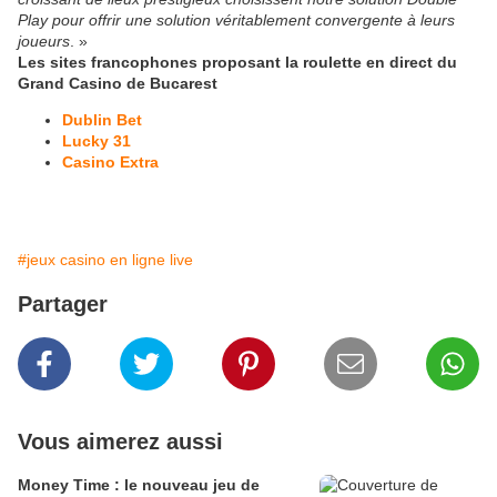
Play pour offrir une solution véritablement convergente à leurs
joueurs
. »
Les sites francophones proposant la roulette en direct du
Grand Casino de Bucarest
Dublin Bet
Lucky 31
Casino Extra
#jeux casino en ligne live
Partager
Vous aimerez aussi
Money Time : le nouveau jeu de