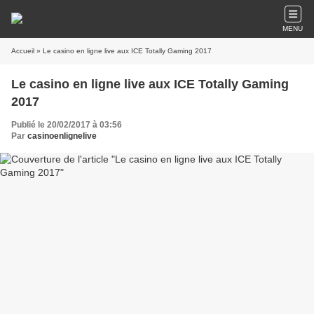
MENU
Accueil
» Le casino en ligne live aux ICE Totally Gaming 2017
Le casino en ligne live aux ICE Totally Gaming
2017
Publié le 20/02/2017 à 03:56
Par
casinoenlignelive