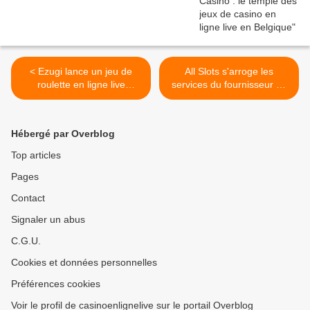
< Ezugi lance un jeu de
All Slots s'arroge les
roulette en ligne live
services du fournisseur de
innovant en partenariat
jeux avec croupiers live
avec l'établissement
Evolution Gaming >
Portomaso de Malte
Hébergé par Overblog
Top articles
Pages
Contact
Signaler un abus
C.G.U.
Cookies et données personnelles
Préférences cookies
Voir le profil de casinoenlignelive sur le portail Overblog