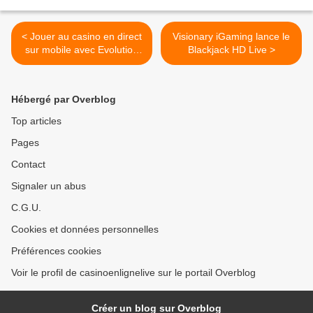
< Jouer au casino en direct
Visionary iGaming lance le
sur mobile avec Evolution
Blackjack HD Live >
Gaming
Hébergé par Overblog
Top articles
Pages
Contact
Signaler un abus
C.G.U.
Cookies et données personnelles
Préférences cookies
Voir le profil de casinoenlignelive sur le portail Overblog
Créer un blog sur Overblog