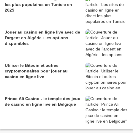
les plus populaires en Tunisie en
2025
Jouer au casino en ligne live avec de
l'argent en Algérie : les options
disponibles
Utiliser le Bitcoin et autres
cryptomonnaires pour jouer au
casino en ligne live
Prince Ali Casino : le temple des jeux
de casino en ligne live en Belgique